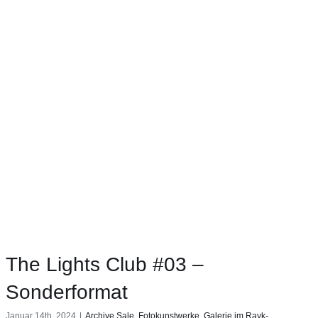
The Lights Club #03 –
Sonderformat
Januar 14th, 2024
|
Archive Sale
,
Fotokunstwerke
,
Galerie im Rayk-