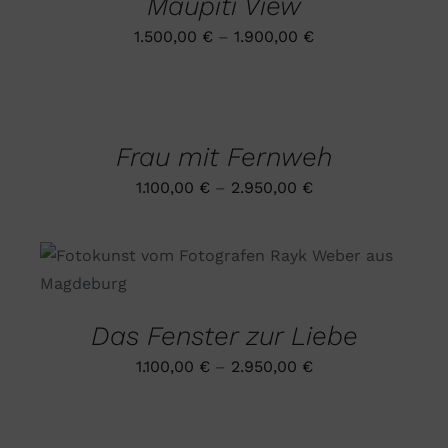
Maupiti View
WEIST
MEHRERE
1.500,00
€
–
1.900,00
€
VARIANTEN
AUF.
DIE
AUSFÜHRUNG
OPTIONEN
WÄHLEN
DIESES
KÖNNEN
/
PRODUKT
AUF
DETAILS
Frau mit Fernweh
WEIST
DER
MEHRERE
PRODUKTSEITE
1.100,00
€
–
2.950,00
€
VARIANTEN
GEWÄHLT
AUF.
WERDEN
DIE
OPTIONEN
DIESES
AUSFÜHRUNG WÄHLEN
/
KÖNNEN
PRODUKT
DETAILS
AUF
WEIST
DER
MEHRERE
PRODUKTSEITE
Das Fenster zur Liebe
VARIANTEN
GEWÄHLT
AUF.
WERDEN
1.100,00
€
–
2.950,00
€
DIE
OPTIONEN
KÖNNEN
AUF