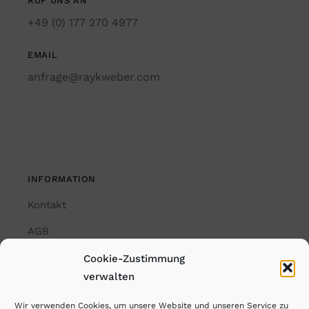
RUF UNS AN
+49 (0) 177 270 4977
EMAIL
anfrage@raykweber.com
INFORMATION
Kontakt
AGB
Impressum
Cookie-Zustimmung
verwalten
Datenschutzerklärung
Wir verwenden Cookies, um unsere Website und unseren Service zu