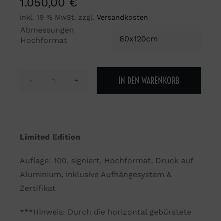
1.050,00
€
inkl. 19 % MwSt.
zzgl.
Versandkosten
Abmessungen

Hochformat
IN DEN WARENKORB
The
Lights
Club
#00
Limited Edition
Menge
Auflage: 100, signiert, Hochformat, Druck auf
Aluminium, inklusive Aufhängesystem &
Zertifikat
***Hinweis: Durch die horizontal gebürstete