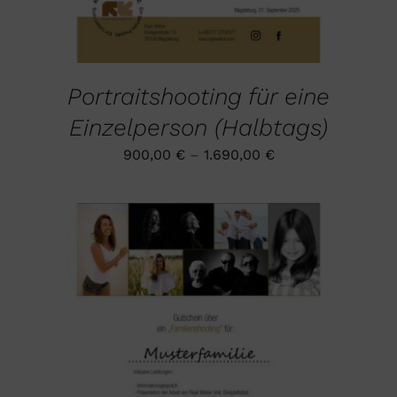
OPTIONEN
KÖNNEN
AUF
DER
PRODUKTSEITE
GEWÄHLT
Portraitshooting für eine
WERDEN
Einzelperson (Halbtags)
900,00
€
–
1.690,00
€
DIESES
AUSFÜHRUNG WÄHLEN
/
PRODUKT
DETAILS