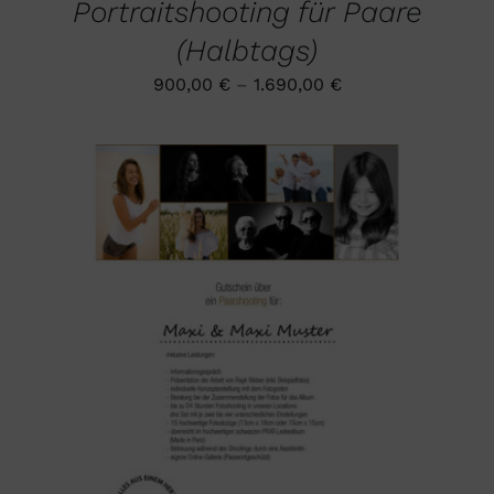
Portraitshooting für Paare
WERDEN
(Halbtags)
900,00
€
–
1.690,00
€
DIESES
AUSFÜHRUNG WÄHLEN
/
PRODUKT
DETAILS
WEIST
MEHRERE
VARIANTEN
AUF.
DIE