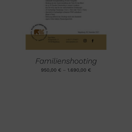
WEIST
MEHRERE
VARIANTEN
AUF.
DIE
OPTIONEN
KÖNNEN
AUF
DER
PRODUKTSEITE
GEWÄHLT
Familienshooting
WERDEN
950,00
€
–
1.690,00
€