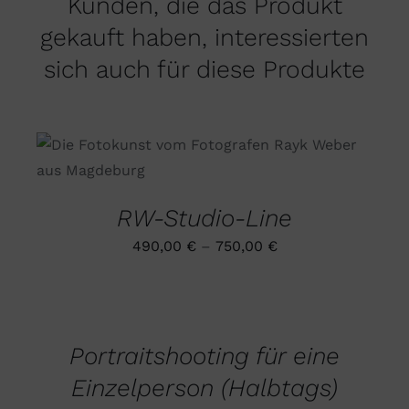
Kunden, die das Produkt
gekauft haben, interessierten
sich auch für diese Produkte
DIESES
AUSFÜHRUNG WÄHLEN
/
PRODUKT
DETAILS
WEIST
MEHRERE
RW-Studio-Line
VARIANTEN
AUF.
490,00
€
–
750,00
€
DIE
OPTIONEN
AUSFÜHRUNG
KÖNNEN
WÄHLEN
AUF
DIESES
/
DER
PRODUKT
DETAILS
PRODUKTSEITE
Portraitshooting für eine
WEIST
GEWÄHLT
MEHRERE
WERDEN
Einzelperson (Halbtags)
VARIANTEN
AUF.