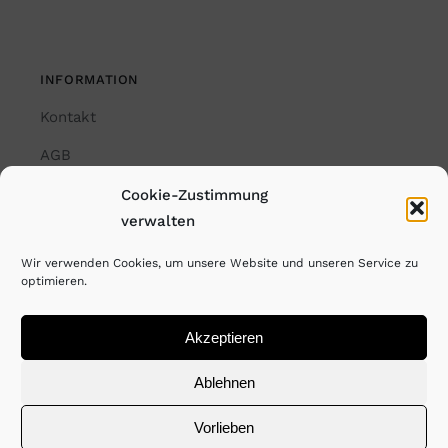
INFORMATION
Kontakt
AGB
Impressum
Cookie-Zustimmung
verwalten
Datenschutzerklärung
Wir verwenden Cookies, um unsere Website und unseren Service zu
Cookie-Richtlinie (EU)
optimieren.
Akzeptieren
© Copyright Rayk Weber. All Rights Reserved. 2026
Ablehnen
Vorlieben