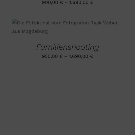
900,00
€
–
1.690,00
€
DIE
OPTIONEN
KÖNNEN
AUF
DIESES
AUSFÜHRUNG WÄHLEN
/
DER
PRODUKT
DETAILS
PRODUKTSEITE
WEIST
GEWÄHLT
MEHRERE
WERDEN
Familienshooting
VARIANTEN
AUF.
950,00
€
–
1.690,00
€
DIE
OPTIONEN
KÖNNEN
AUF
DER
PRODUKTSEITE
GEWÄHLT
WERDEN