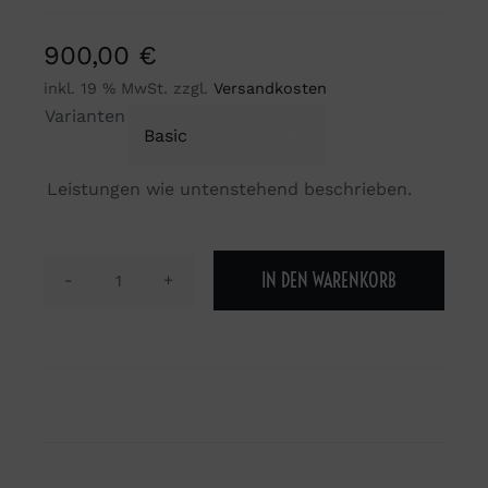
900,00
€
inkl. 19 % MwSt.
zzgl.
Versandkosten
Varianten

Leistungen wie untenstehend beschrieben.
IN DEN WARENKORB
Portraitshooting
für
Paare
(Halbtags)
Menge