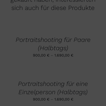
sich auch für diese Produkte
AUSFÜHRUNG
WÄHLEN
DIESES
/
PRODUKT
DETAILS
Portraitshooting für Paare
WEIST
MEHRERE
(Halbtags)
VARIANTEN
AUF.
900,00
€
–
1.690,00
€
DIE
OPTIONEN
AUSFÜHRUNG
KÖNNEN
WÄHLEN
AUF
DIESES
DER
/
PRODUKT
PRODUKTSEITE
DETAILS
Portraitshooting für eine
WEIST
GEWÄHLT
MEHRERE
WERDEN
Einzelperson (Halbtags)
VARIANTEN
AUF.
900,00
€
–
1.690,00
€
DIE
OPTIONEN