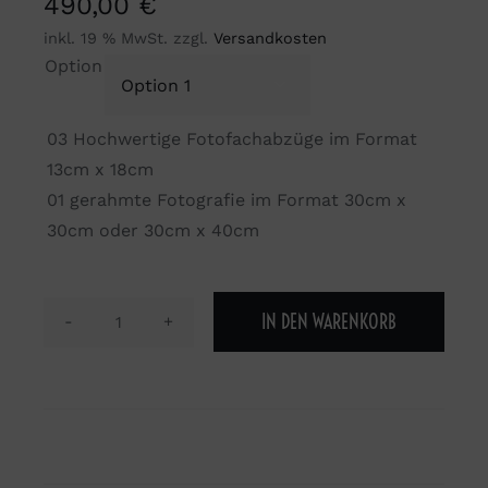
490,00
€
inkl. 19 % MwSt.
zzgl.
Versandkosten
Option

03 Hochwertige Fotofachabzüge im Format
13cm x 18cm
01 gerahmte Fotografie im Format 30cm x
30cm oder 30cm x 40cm
IN DEN WARENKORB
RW-
Studio-
Line
Menge