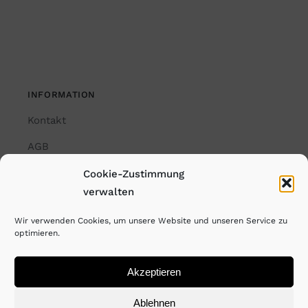
INFORMATION
Kontakt
AGB
Impressum
Cookie-Zustimmung
verwalten
Datenschutzerklärung
Wir verwenden Cookies, um unsere Website und unseren Service zu
Cookie-Richtlinie (EU)
optimieren.
Akzeptieren
© Copyright Rayk Weber. All Rights Reserved. 2026
Ablehnen