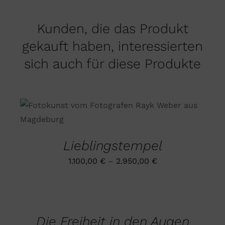
Kunden, die das Produkt
gekauft haben, interessierten
sich auch für diese Produkte
DIESES
AUSFÜHRUNG WÄHLEN
/
PRODUKT
DETAILS
WEIST
MEHRERE
Lieblingstempel
VARIANTEN
AUF.
1.100,00
€
–
2.950,00
€
DIE
OPTIONEN
AUSFÜHRUNG
KÖNNEN
WÄHLEN
AUF
DIESES
/
DER
PRODUKT
DETAILS
PRODUKTSEITE
Die Freiheit in den Augen
WEIST
GEWÄHLT