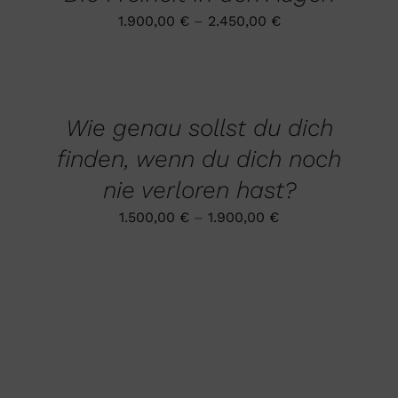
MEHRERE
WERDEN
1.900,00
€
–
2.450,00
€
VARIANTEN
AUF.
DIE
AUSFÜHRUNG
OPTIONEN
WÄHLEN
DIESES
KÖNNEN
/
PRODUKT
AUF
DETAILS
Wie genau sollst du dich
WEIST
DER
MEHRERE
PRODUKTSEITE
finden, wenn du dich noch
VARIANTEN
GEWÄHLT
AUF.
WERDEN
nie verloren hast?
DIE
OPTIONEN
1.500,00
€
–
1.900,00
€
KÖNNEN
AUF
DER
PRODUKTSEITE
GEWÄHLT
WERDEN