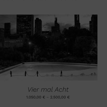
DIESES
AUSFÜHRUNG WÄHLEN
/
QUICK VIEW
PRODUKT
WEIST
MEHRERE
VARIANTEN
AUF.
DIE
OPTIONEN
KÖNNEN
Vier mal Acht
AUF
DER
1.050,00
€
–
2.500,00
€
PRODUKTSEITE
GEWÄHLT
WERDEN