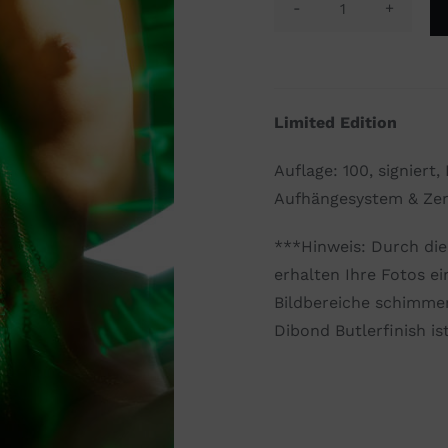
The
Lights
Club
#05
Limited Edition
Menge
Auflage: 100, signiert
Aufhängesystem & Zert
***Hinweis: Durch di
erhalten Ihre Fotos ei
Bildbereiche schimmer
Dibond Butlerfinish is