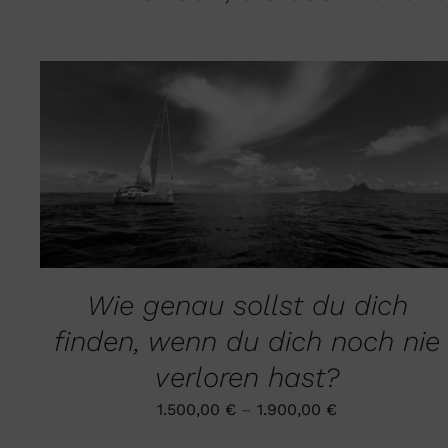
DIESES
AUSFÜHRUNG WÄHLEN
/
QUICK VIEW
PRODUKT
WEIST
MEHRERE
VARIANTEN
AUF.
DIE
Wie genau sollst du dich
OPTIONEN
KÖNNEN
finden, wenn du dich noch nie
AUF
DER
verloren hast?
PRODUKTSEITE
GEWÄHLT
1.500,00
€
–
1.900,00
€
WERDEN