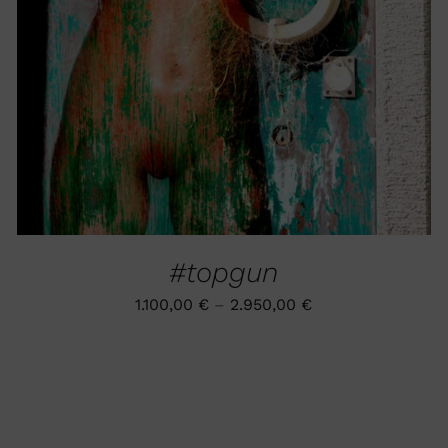
VARIANTEN
AUF.
DIE
OPTIONEN
KÖNNEN
AUF
DER
PRODUKTSEITE
GEWÄHLT
WERDEN
#topgun
1.100,00
€
–
2.950,00
€