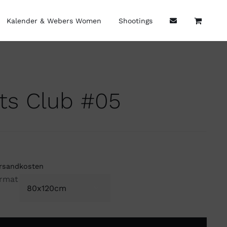
Kalender & Webers Women
Shootings
hts Club #05
rsandkosten
rmat
