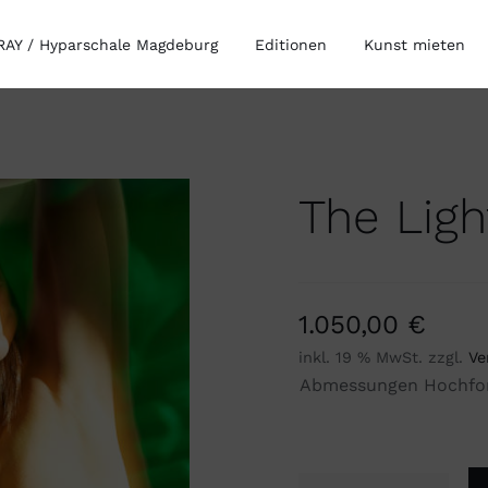
AY / Hyparschale Magdeburg
Editionen
Kunst mieten
The Lig
1.050,00
€
inkl. 19 % MwSt.
zzgl.
Ve
Abmessungen Hochfo