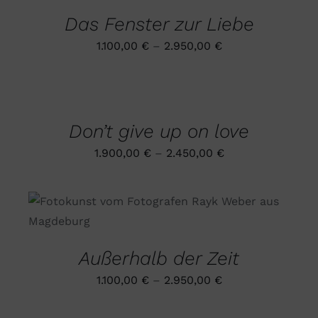
MEHRERE
Das Fenster zur Liebe
VARIANTEN
AUF.
1.100,00
€
–
2.950,00
€
DIE
OPTIONEN
AUSFÜHRUNG
KÖNNEN
WÄHLEN
AUF
DIESES
/
DER
PRODUKT
DETAILS
PRODUKTSEITE
Don’t give up on love
WEIST
GEWÄHLT
MEHRERE
WERDEN
1.900,00
€
–
2.450,00
€
VARIANTEN
AUF.
DIE
OPTIONEN
DIESES
AUSFÜHRUNG WÄHLEN
/
KÖNNEN
PRODUKT
DETAILS
AUF
WEIST
DER
MEHRERE
PRODUKTSEITE
Außerhalb der Zeit
VARIANTEN
GEWÄHLT
AUF.
WERDEN
1.100,00
€
–
2.950,00
€
DIE
OPTIONEN
KÖNNEN