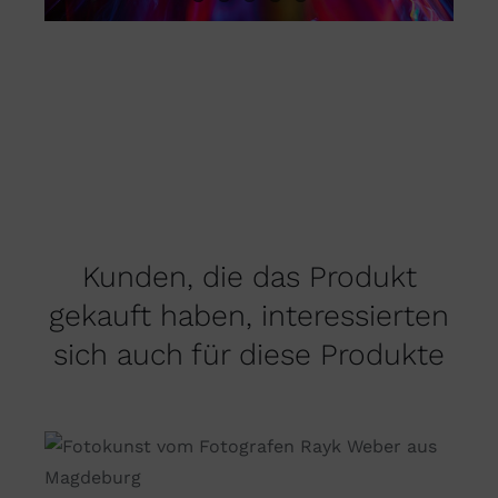
Kunden, die das Produkt
gekauft haben, interessierten
sich auch für diese Produkte
DIESES
AUSFÜHRUNG WÄHLEN
/
PRODUKT
DETAILS
WEIST