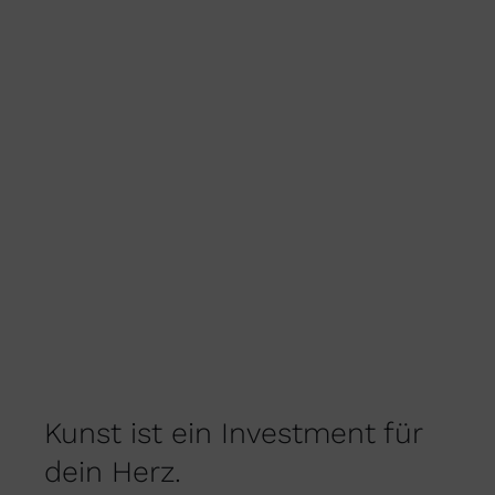
AUF
DER
PRODUKTSEITE
GEWÄHLT
WERDEN
Kunst ist ein Investment für
dein Herz.