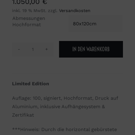
1.050,00
€
inkl. 19 % MwSt.
zzgl.
Versandkosten
Abmessungen

Hochformat
IN DEN WARENKORB
The
Lights
Club
#01
Limited Edition
Menge
Auflage: 100, signiert, Hochformat, Druck auf
Aluminium, inklusive Aufhängesystem &
Zertifikat
***Hinweis: Durch die horizontal gebürstete