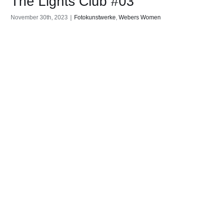
The Lights Club #03
November 30th, 2023
|
Fotokunstwerke
,
Webers Women