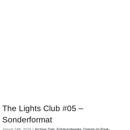
The Lights Club #05 –
Sonderformat
Januar 14th, 2024
|
Archive Sale
,
Fotokunstwerke
,
Galerie im Rayk-