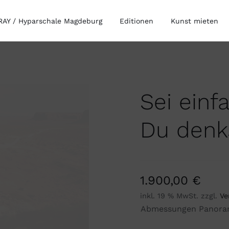
AY / Hyparschale Magdeburg
Editionen
Kunst mieten
Sei einf
Du denk
1.900,00
€
inkl. 19 % MwSt.
zzgl.
Ve
Abmessungen Panora