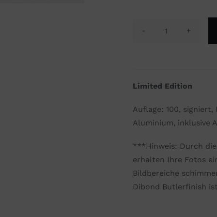
Sei
einfach
mal
größer
Limited Edition
als
Du
Auflage: 100, signier
denkst.
Aluminium, inklusive 
Menge
***Hinweis: Durch di
erhalten Ihre Fotos ei
Bildbereiche schimmer
Dibond Butlerfinish is