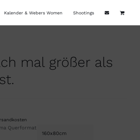
Kalender & Webers Women
Shootings
ach mal größer als
st.
rsandkosten
ma Querformat
