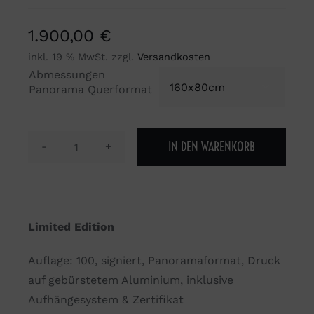
1.900,00
€
inkl. 19 % MwSt.
zzgl.
Versandkosten
Abmessungen

Panorama Querformat
IN DEN WARENKORB
Let
´s
go
to
Limited Edition
the
beach
Auflage: 100, signiert, Panoramaformat, Druck
Menge
auf gebürstetem Aluminium, inklusive
Aufhängesystem & Zertifikat