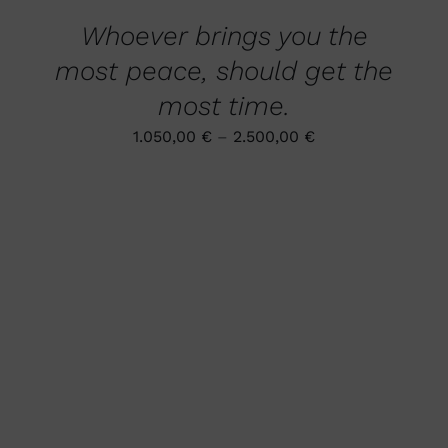
GEWÄHLT
MEHRERE
Whoever brings you the
WERDEN
VARIANTEN
AUF.
most peace, should get the
DIE
OPTIONEN
most time.
KÖNNEN
AUF
1.050,00
€
–
2.500,00
€
DER
PRODUKTSEITE
GEWÄHLT
WERDEN