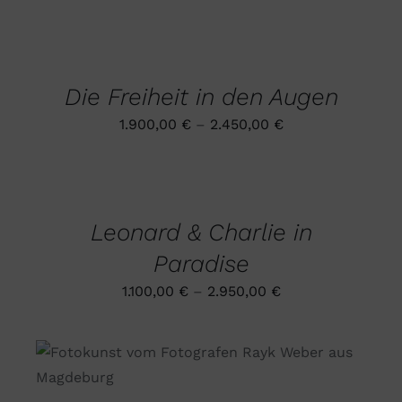
AUSFÜHRUNG
WÄHLEN
DIESES
/
PRODUKT
DETAILS
Die Freiheit in den Augen
WEIST
MEHRERE
1.900,00
€
–
2.450,00
€
VARIANTEN
AUF.
DIE
AUSFÜHRUNG
OPTIONEN
WÄHLEN
DIESES
KÖNNEN
/
PRODUKT
AUF
DETAILS
Leonard & Charlie in
WEIST
DER
MEHRERE
PRODUKTSEITE
Paradise
VARIANTEN
GEWÄHLT
AUF.
WERDEN
1.100,00
€
–
2.950,00
€
DIE
OPTIONEN
KÖNNEN
AUF
DIESES
AUSFÜHRUNG WÄHLEN
/
DER
PRODUKT
DETAILS
PRODUKTSEITE
WEIST
GEWÄHLT