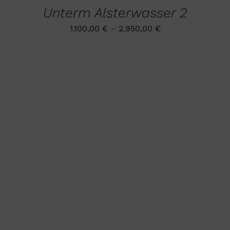
MEHRERE
WERDEN
Unterm Alsterwasser 2
VARIANTEN
AUF.
1.100,00
€
–
2.950,00
€
DIE
OPTIONEN
KÖNNEN
AUF
DER
PRODUKTSEITE
GEWÄHLT
WERDEN