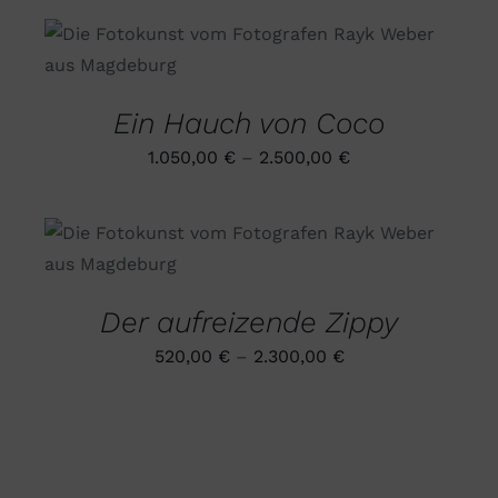
KÖNNEN
AUF
DIESES
AUSFÜHRUNG WÄHLEN
/
DER
PRODUKT
DETAILS
PRODUKTSEITE
WEIST
GEWÄHLT
MEHRERE
Ein Hauch von Coco
WERDEN
VARIANTEN
AUF.
1.050,00
€
–
2.500,00
€
DIE
OPTIONEN
KÖNNEN
AUF
DIESES
AUSFÜHRUNG WÄHLEN
/
DER
PRODUKT
DETAILS
PRODUKTSEITE
WEIST
GEWÄHLT
MEHRERE
Der aufreizende Zippy
WERDEN
VARIANTEN
AUF.
520,00
€
–
2.300,00
€
DIE
OPTIONEN
KÖNNEN
AUF
DER
PRODUKTSEITE
GEWÄHLT