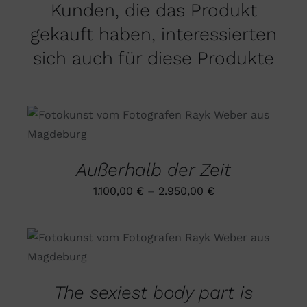
Kunden, die das Produkt
gekauft haben, interessierten
sich auch für diese Produkte
DIESES
AUSFÜHRUNG WÄHLEN
/
PRODUKT
DETAILS
WEIST
MEHRERE
Außerhalb der Zeit
VARIANTEN
AUF.
1.100,00
€
–
2.950,00
€
DIE
OPTIONEN
KÖNNEN
AUF
DIESES
AUSFÜHRUNG WÄHLEN
/
DER
PRODUKT
DETAILS
PRODUKTSEITE
WEIST
GEWÄHLT
MEHRERE
The sexiest body part is
WERDEN
VARIANTEN