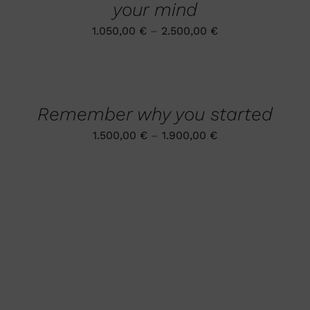
AUF.
your mind
DIE
OPTIONEN
1.050,00
€
–
2.500,00
€
KÖNNEN
AUF
AUSFÜHRUNG
DER
WÄHLEN
PRODUKTSEITE
DIESES
/
GEWÄHLT
PRODUKT
DETAILS
WERDEN
Remember why you started
WEIST
MEHRERE
1.500,00
€
–
1.900,00
€
VARIANTEN
AUF.
DIE
OPTIONEN
KÖNNEN
AUF
DER
PRODUKTSEITE
GEWÄHLT
WERDEN