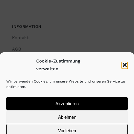
INFORMATION
Kontakt
AGB
Impressum
Cookie-Zustimmung
verwalten
Datenschutzerklärung
Wir verwenden Cookies, um unsere Website und unseren Service zu
Cookie-Richtlinie (EU)
optimieren.
Akzeptieren
© Copyright Rayk Weber. All Rights Reserved. 2024
Ablehnen
Vorlieben