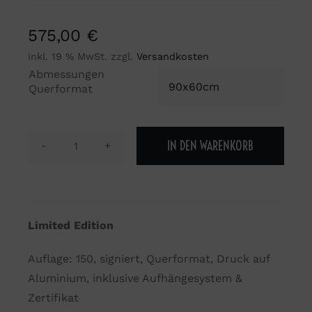
575,00
€
inkl. 19 % MwSt.
zzgl.
Versandkosten
Abmessungen

Querformat
IN DEN WARENKORB
Du
bist
mein
Amerika
Limited Edition
Menge
Auflage: 150, signiert, Querformat, Druck auf
Aluminium, inklusive Aufhängesystem &
Zertifikat