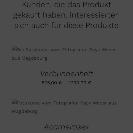
Kunden, die das Produkt
gekauft haben, interessierten
sich auch für diese Produkte
DIESES
AUSFÜHRUNG WÄHLEN
/
PRODUKT
DETAILS
WEIST
MEHRERE
Verbundenheit
VARIANTEN
AUF.
575,00
€
–
1.700,00
€
DIE
OPTIONEN
KÖNNEN
AUF
DIESES
AUSFÜHRUNG WÄHLEN
/
DER
PRODUKT
DETAILS
PRODUKTSEITE
WEIST
GEWÄHLT
MEHRERE
#camerasex
WERDEN
VARIANTEN