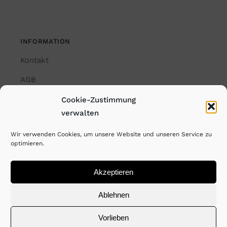
INFORMATION
Kontakt
AGB
Impressum
Cookie-Zustimmung
verwalten
Datenschutzerklärung
Wir verwenden Cookies, um unsere Website und unseren Service zu
Cookie-Richtlinie (EU)
optimieren.
Akzeptieren
© Copyright Rayk Weber. All Rights Reserved. 2023
Ablehnen
Vorlieben