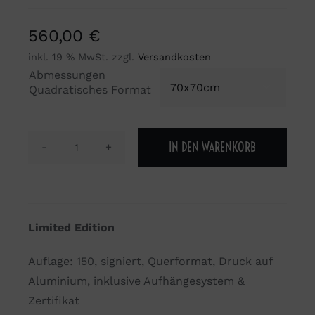
560,00
€
inkl. 19 % MwSt.
zzgl.
Versandkosten
Abmessungen

Quadratisches Format
IN DEN WARENKORB
Tanz
ist
die
Poesie
Limited Edition
des
Fußes
Auflage: 150, signiert, Querformat, Druck auf
Menge
Aluminium, inklusive Aufhängesystem &
Zertifikat