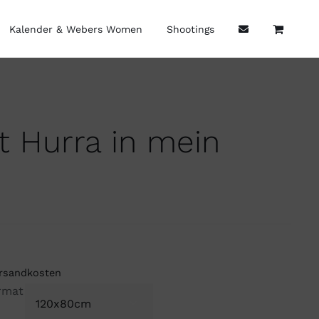
Kalender & Webers Women
Shootings
t Hurra in mein
rsandkosten
rmat
