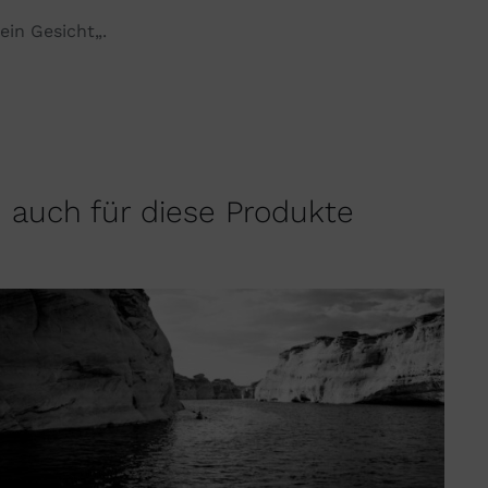
ein
Gesicht
„.
h auch für diese Produkte
DIESES
AUSFÜHRUNG WÄHLEN
/
QUICK VIEW
PRODUKT
WEIST
MEHRERE
VARIANTEN