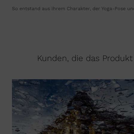
So entstand aus Ihrem
Charakter
, der Yoga-Pose u
Kunden, die das Produkt 
DIESES
AUSFÜHRUNG WÄHLEN
/
QUICK VIEW
PRODUKT
WEIST