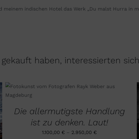
nd meinem indischen
Hotel
das
Werk
„Du malst
Hurra
in m
gekauft haben, interessierten sic
DIESES
AUSFÜHRUNG WÄHLEN
/
QUICK VIEW
PRODUKT
WEIST
Die allermutigste Handlung
MEHRERE
VARIANTEN
ist zu denken. Laut!
AUF.
DIE
1.100,00
€
–
2.950,00
€
OPTIONEN
KÖNNEN