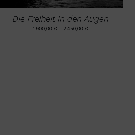
AUF.
DIE
Die Freiheit in den Augen
OPTIONEN
KÖNNEN
AUF
1.900,00
€
–
2.450,00
€
DER
PRODUKTSEITE
GEWÄHLT
WERDEN