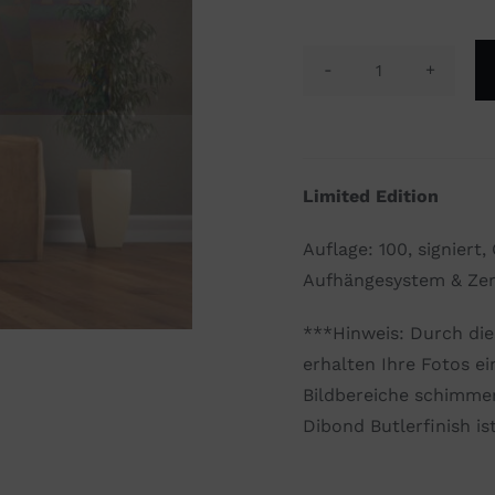
Du
malst
Hurra
in
Limited Edition
mein
Gesicht
Auflage: 100, signiert
Menge
Aufhängesystem & Zert
***Hinweis: Durch di
erhalten Ihre Fotos ei
Bildbereiche schimmer
Dibond Butlerfinish is