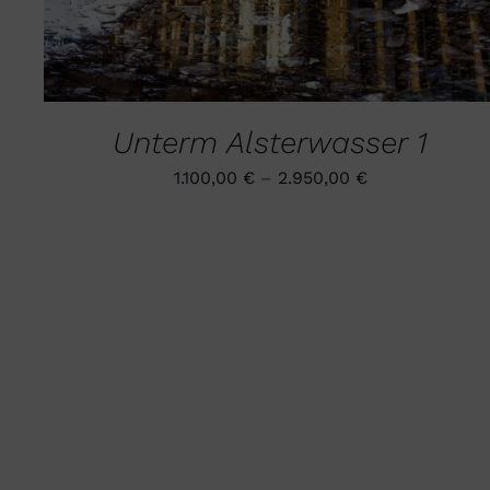
MEHRERE
VARIANTEN
AUF.
DIE
OPTIONEN
KÖNNEN
Unterm Alsterwasser 1
AUF
DER
1.100,00
€
–
2.950,00
€
PRODUKTSEITE
GEWÄHLT
WERDEN