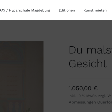
AY / Hyparschale Magdeburg
Editionen
Kunst mieten
Du mals
Gesicht
1.050,00
€
inkl. 19 % MwSt.
zzgl.
Ve
Abmessungen Querfo