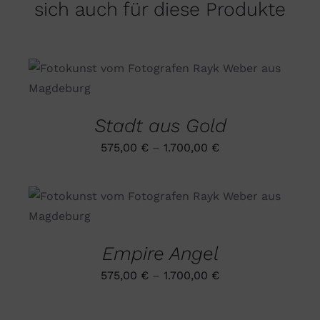
sich auch für diese Produkte
DIESES
AUSFÜHRUNG WÄHLEN
/
PRODUKT
DETAILS
WEIST
MEHRERE
Stadt aus Gold
VARIANTEN
AUF.
575,00
€
–
1.700,00
€
DIE
OPTIONEN
KÖNNEN
AUF
DIESES
AUSFÜHRUNG WÄHLEN
/
DER
PRODUKT
DETAILS
PRODUKTSEITE
WEIST
GEWÄHLT
MEHRERE
Empire Angel
WERDEN
VARIANTEN
AUF.
575,00
€
–
1.700,00
€
DIE
OPTIONEN
AUSFÜHRUNG
KÖNNEN
WÄHLEN