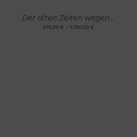
AUF
DIESES
/
DER
PRODUKT
DETAILS
PRODUKTSEITE
Der alten Zeiten wegen…
WEIST
GEWÄHLT
MEHRERE
WERDEN
575,00
€
–
1.700,00
€
VARIANTEN
AUF.
DIE
OPTIONEN
KÖNNEN
AUF
DER
PRODUKTSEITE
GEWÄHLT
WERDEN