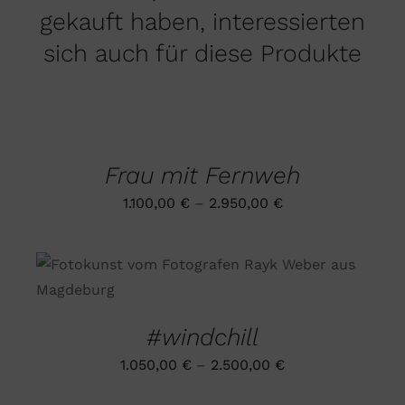
gekauft haben, interessierten
sich auch für diese Produkte
AUSFÜHRUNG
WÄHLEN
DIESES
/
PRODUKT
DETAILS
Frau mit Fernweh
WEIST
MEHRERE
1.100,00
€
–
2.950,00
€
VARIANTEN
AUF.
DIE
OPTIONEN
DIESES
AUSFÜHRUNG WÄHLEN
/
KÖNNEN
PRODUKT
DETAILS
AUF
WEIST
DER
MEHRERE
PRODUKTSEITE
#windchill
VARIANTEN
GEWÄHLT
AUF.
WERDEN
1.050,00
€
–
2.500,00
€
DIE
OPTIONEN
AUSFÜHRUNG