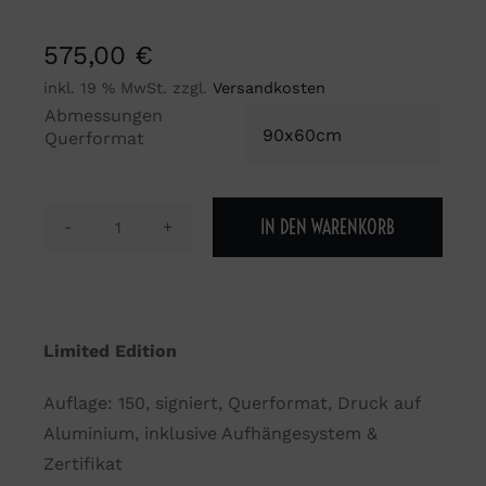
575,00
€
inkl. 19 % MwSt.
zzgl.
Versandkosten
Abmessungen

Querformat
IN DEN WARENKORB
Mr.
Romance
oder
Held
Limited Edition
der
Arbeit
Auflage: 150, signiert, Querformat, Druck auf
Menge
Aluminium, inklusive Aufhängesystem &
Zertifikat