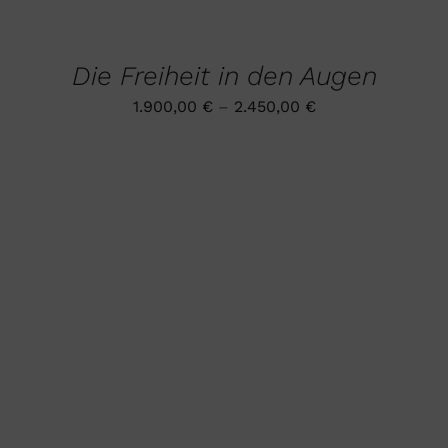
KÖNNEN
WÄHLEN
AUF
DIESES
/
DER
PRODUKT
DETAILS
PRODUKTSEITE
Die Freiheit in den Augen
WEIST
GEWÄHLT
MEHRERE
WERDEN
1.900,00
€
–
2.450,00
€
VARIANTEN
AUF.
DIE
OPTIONEN
KÖNNEN
AUF
DER
PRODUKTSEITE
GEWÄHLT
WERDEN