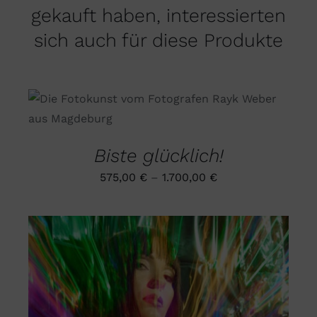
gekauft haben, interessierten
sich auch für diese Produkte
DIESES
AUSFÜHRUNG WÄHLEN
/
PRODUKT
DETAILS
WEIST
MEHRERE
Biste glücklich!
VARIANTEN
AUF.
575,00
€
–
1.700,00
€
DIE
OPTIONEN
KÖNNEN
AUF
DER
PRODUKTSEITE
GEWÄHLT
WERDEN