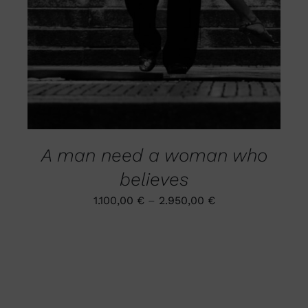
DIE
OPTIONEN
KÖNNEN
AUF
DER
PRODUKTSEITE
GEWÄHLT
WERDEN
A man need a woman who
believes
1.100,00
€
–
2.950,00
€