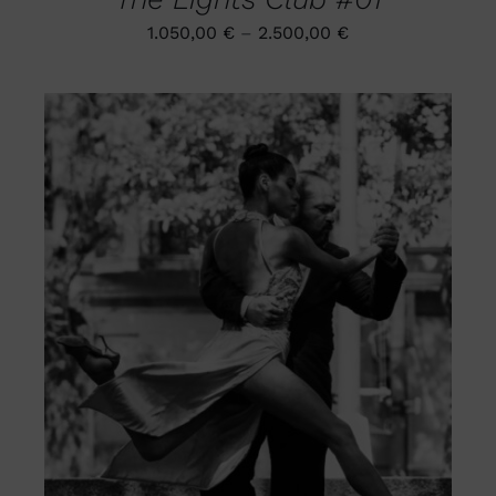
1.050,00
€
–
2.500,00
€
DIESES
AUSFÜHRUNG WÄHLEN
/
PRODUKT
DETAILS
WEIST
MEHRERE
VARIANTEN
AUF.