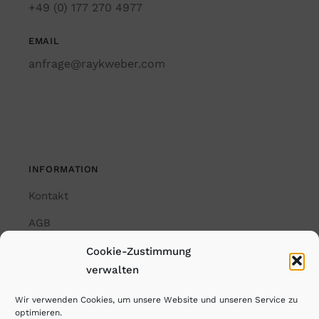
+49 (0) 177 270 4977
EMAIL
anfrage@raykweber.com
INFORMATION
Kontakt
AGB
Impressum
Cookie-Zustimmung
verwalten
Datenschutzerklärung
Wir verwenden Cookies, um unsere Website und unseren Service zu
Cookie-Richtlinie (EU)
optimieren.