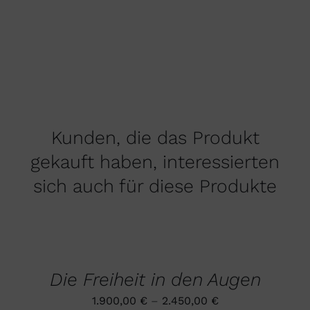
Kunden, die das Produkt
gekauft haben, interessierten
sich auch für diese Produkte
AUSFÜHRUNG
WÄHLEN
DIESES
/
PRODUKT
DETAILS
Die Freiheit in den Augen
WEIST
MEHRERE
1.900,00
€
–
2.450,00
€
VARIANTEN