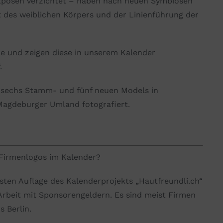
ttposen verzichtet – haben nach neuen Symbiosen
t des weiblichen Körpers und der Linienführung der
e und zeigen diese in unserem Kalender
.
t sechs Stamm- und fünf neuen Models in
agdeburger Umland fotografiert.
Firmenlogos im Kalender?
rsten Auflage des Kalenderprojekts „Hautfreundli.ch“
 Arbeit mit Sponsorengeldern. Es sind meist Firmen
s Berlin.