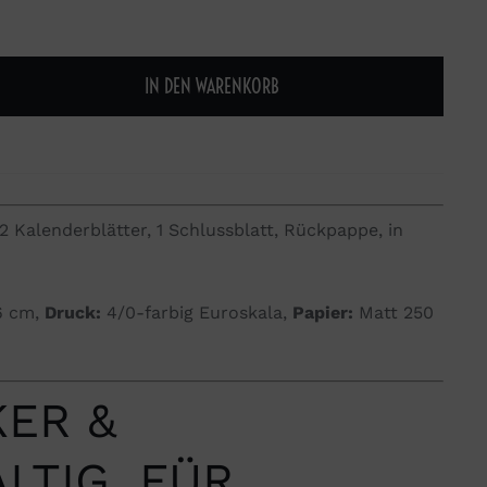
IN DEN WARENKORB
ch
12 Kalenderblätter, 1 Schlussblatt, Rückpappe, in
6 cm,
Druck:
4/0-farbig Euroskala,
Papier:
Matt 250
KER &
LTIG. FÜR