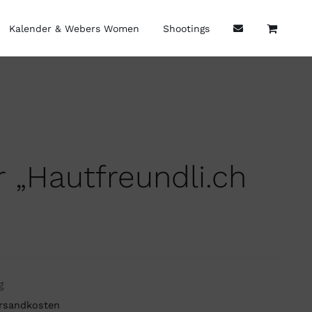
Kalender & Webers Women
Shootings
 „Hautfreundli.ch
g
rsandkosten