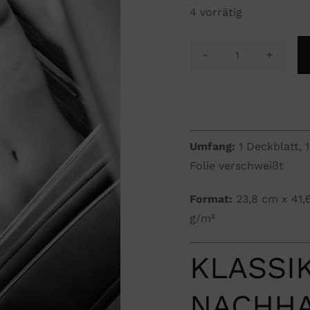
4 vorrätig
Kalender
"Hautfreundli.
2016"
Menge
Umfang:
1 Deckblatt, 
Folie verschweißt
Format:
23,8 cm x 41,
g/m²
KLASSI
NACHHA