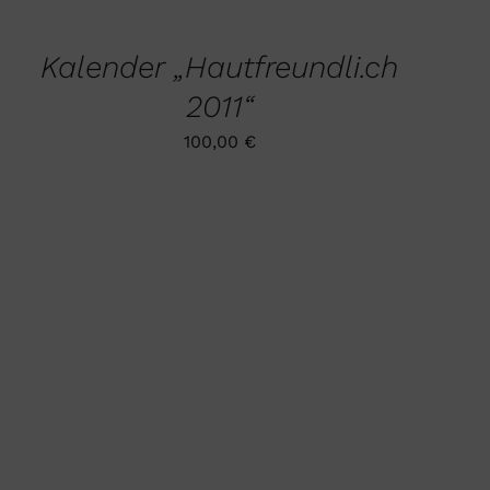
WARENKORB
/
QUICK
Kalender „Hautfreundli.ch
VIEW
2011“
100,00
€