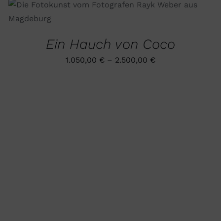
DIESES
AUSFÜHRUNG WÄHLEN
/
QUICK VIEW
PRODUKT
WEIST
Ein Hauch von Coco
MEHRERE
VARIANTEN
AUF.
1.050,00
€
–
2.500,00
€
DIE
OPTIONEN
KÖNNEN
AUF
DER
PRODUKTSEITE
GEWÄHLT
WERDEN