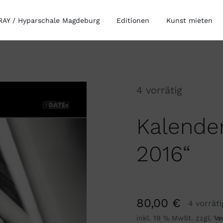
AY / Hyparschale Magdeburg
Editionen
Kunst mieten
4 vorrätig
Kalender
2016“
80,00
€
4 vorräti
inkl. 19 % MwSt.
zzgl.
Ve