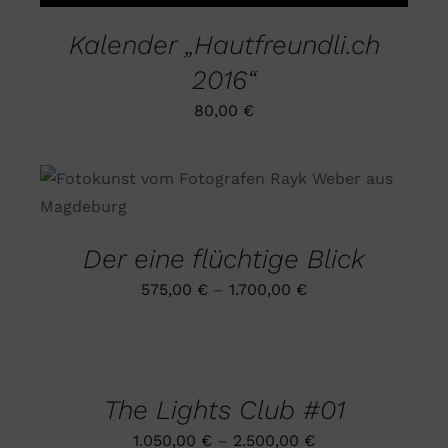
Kalender „Hautfreundli.ch
2016“
80,00
€
DIESES
AUSFÜHRUNG WÄHLEN
/
PRODUKT
DETAILS
WEIST
MEHRERE
Der eine flüchtige Blick
VARIANTEN
AUF.
575,00
€
–
1.700,00
€
DIE
OPTIONEN
AUSFÜHRUNG
KÖNNEN
WÄHLEN
AUF
DIESES
/
DER
PRODUKT
DETAILS
PRODUKTSEITE
The Lights Club #01
WEIST
GEWÄHLT
MEHRERE
WERDEN
1.050,00
€
–
2.500,00
€
VARIANTEN