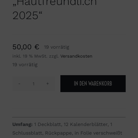
„Hautfreundli.ch
2025“
50,00
€
19 vorrätig
inkl. 19 % MwSt.
zzgl.
Versandkosten
19 vorrätig
IN DEN WARENKORB
Kalender
"Hautfreundli.ch
2025"
Menge
Umfang:
1 Deckblatt, 12 Kalenderblätter, 1
Schlussblatt, Rückpappe, in Folie verschweißt