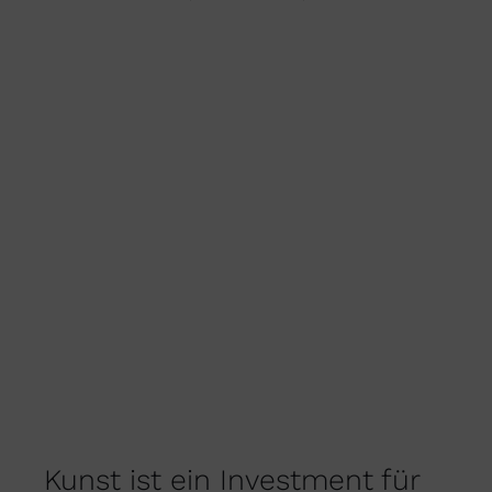
AUF.
DIE
OPTIONEN
KÖNNEN
AUF
DER
PRODUKTSEITE
GEWÄHLT
WERDEN
Kunst ist ein Investment für