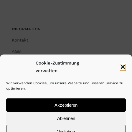
INFORMATION
Kontakt
AGB
Impressum
Cookie-Zustimmung
verwalten
Datenschutzerklärung
Wir verwenden Cookies, um unsere Website und unseren Service zu
Cookie-Richtlinie (EU)
optimieren.
Akzeptieren
© Copyright Rayk Weber. All Rights Reserved. 2026
Ablehnen
Vorlieben