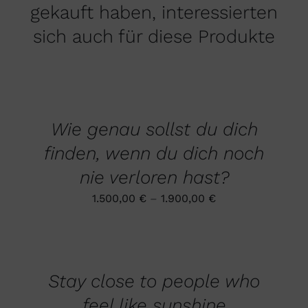
gekauft haben, interessierten
sich auch für diese Produkte
AUSFÜHRUNG
WÄHLEN
DIESES
/
PRODUKT
DETAILS
Wie genau sollst du dich
WEIST
MEHRERE
finden, wenn du dich noch
VARIANTEN
AUF.
nie verloren hast?
DIE
OPTIONEN
1.500,00
€
–
1.900,00
€
KÖNNEN
AUF
AUSFÜHRUNG
DER
WÄHLEN
PRODUKTSEITE
DIESES
/
GEWÄHLT
PRODUKT
DETAILS
WERDEN
Stay close to people who
WEIST
MEHRERE
feel like sunshine
VARIANTEN