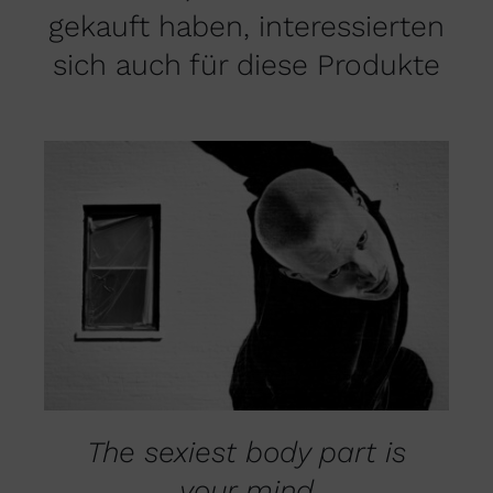
gekauft haben, interessierten
sich auch für diese Produkte
DIESES
AUSFÜHRUNG WÄHLEN
/
PRODUKT
DETAILS
WEIST
MEHRERE
VARIANTEN
AUF.
DIE
OPTIONEN
KÖNNEN
The sexiest body part is
AUF
DER
your mind