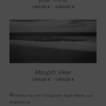
PRODUKTSEITE
GEWÄHLT
1.050,00
€
–
2.500,00
€
WERDEN
DIESES
AUSFÜHRUNG WÄHLEN
/
PRODUKT
DETAILS
WEIST
MEHRERE
VARIANTEN
AUF.
DIE
Maupiti View
OPTIONEN
KÖNNEN
1.500,00
€
–
1.900,00
€
AUF
DER
PRODUKTSEITE
GEWÄHLT
DIESES
WERDEN
AUSFÜHRUNG WÄHLEN
/
PRODUKT
DETAILS