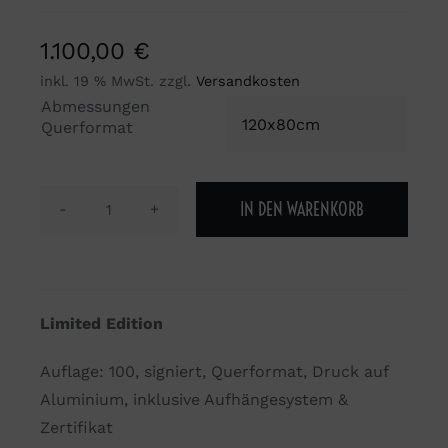
1.100,00
€
inkl. 19 % MwSt.
zzgl.
Versandkosten
Abmessungen

Querformat
IN DEN WARENKORB
Du
siehst,
was
Du
Limited Edition
willst.
Menge
Auflage: 100, signiert, Querformat, Druck auf
Aluminium, inklusive Aufhängesystem &
Zertifikat