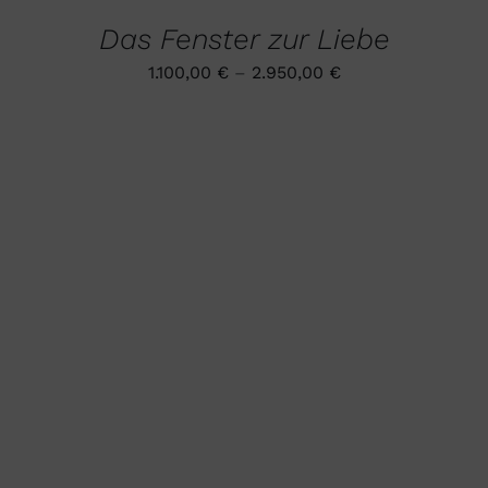
WEIST
MEHRERE
Das Fenster zur Liebe
VARIANTEN
AUF.
1.100,00
€
–
2.950,00
€
DIE
OPTIONEN
KÖNNEN
AUF
DER
PRODUKTSEITE
GEWÄHLT
WERDEN