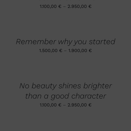
AUF.
1.100,00
€
–
2.950,00
€
DIE
OPTIONEN
AUSFÜHRUNG
KÖNNEN
WÄHLEN
AUF
DIESES
DER
/
PRODUKT
PRODUKTSEITE
DETAILS
Remember why you started
WEIST
GEWÄHLT
MEHRERE
WERDEN
1.500,00
€
–
1.900,00
€
VARIANTEN
AUF.
DIE
AUSFÜHRUNG
OPTIONEN
WÄHLEN
DIESES
KÖNNEN
/
PRODUKT
AUF
DETAILS
No beauty shines brighter
WEIST
DER
MEHRERE
PRODUKTSEITE
than a good character
VARIANTEN
GEWÄHLT
AUF.
WERDEN
1.100,00
€
–
2.950,00
€
DIE
OPTIONEN
KÖNNEN
AUF
DER