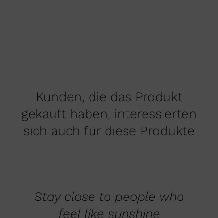
Kunden, die das Produkt
gekauft haben, interessierten
sich auch für diese Produkte
AUSFÜHRUNG
WÄHLEN
DIESES
/
PRODUKT
DETAILS
Stay close to people who
WEIST
MEHRERE
feel like sunshine
VARIANTEN