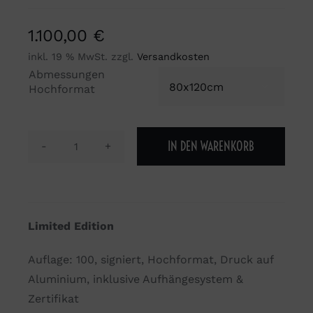
1.100,00
€
inkl. 19 % MwSt.
zzgl.
Versandkosten
Abmessungen

Hochformat
IN DEN WARENKORB
Can
you
make
it
Limited Edition
last
forever?
Auflage: 100, signiert, Hochformat, Druck auf
Menge
Aluminium, inklusive Aufhängesystem &
Zertifikat