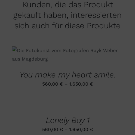
Kunden, die das Produkt
gekauft haben, interessierten
sich auch für diese Produkte
DIESES
AUSFÜHRUNG WÄHLEN
/
PRODUKT
DETAILS
WEIST
MEHRERE
You make my heart smile.
VARIANTEN
AUF.
560,00
€
–
1.650,00
€
DIE
OPTIONEN
AUSFÜHRUNG
KÖNNEN
WÄHLEN
AUF
DIESES
/
DER
PRODUKT
DETAILS
PRODUKTSEITE
Lonely Boy 1
WEIST
GEWÄHLT
MEHRERE
WERDEN
560,00
€
–
1.650,00
€
VARIANTEN