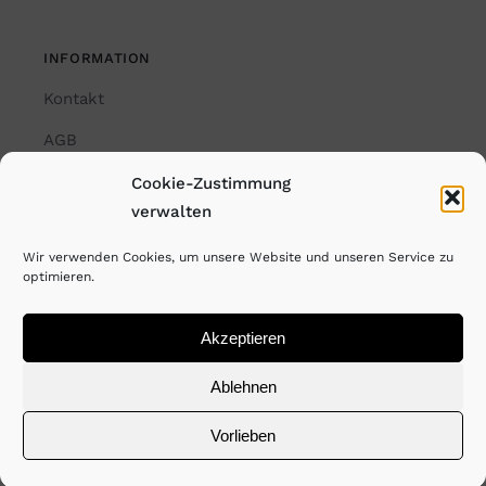
INFORMATION
Kontakt
AGB
Impressum
Cookie-Zustimmung
verwalten
Datenschutzerklärung
Wir verwenden Cookies, um unsere Website und unseren Service zu
Cookie-Richtlinie (EU)
optimieren.
Akzeptieren
© Copyright Rayk Weber. All Rights Reserved. 2023
Ablehnen
Vorlieben