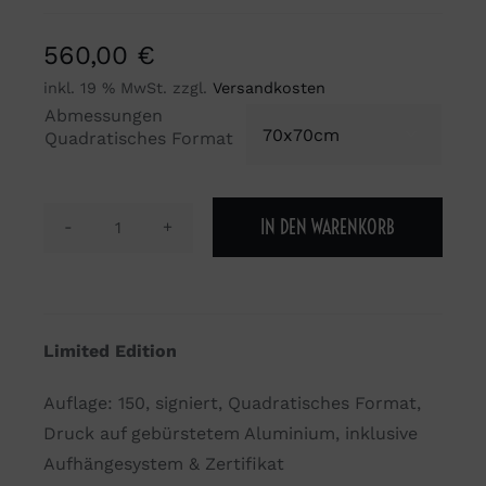
560,00
€
inkl. 19 % MwSt.
zzgl.
Versandkosten
Abmessungen

Quadratisches Format
IN DEN WARENKORB
Your
eyes
look
like
Limited Edition
coming
home.
Auflage: 150, signiert, Quadratisches Format,
Menge
Druck auf gebürstetem Aluminium, inklusive
Aufhängesystem & Zertifikat