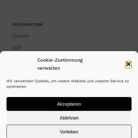
INFORMATION
Kontakt
AGB
Impressum
Cookie-Zustimmung
verwalten
Datenschutzerklärung
Wir verwenden Cookies, um unsere Website und unseren Service zu
Cookie-Richtlinie (EU)
optimieren.
Akzeptieren
© Copyright Rayk Weber. All Rights Reserved. 2025
Ablehnen
Vorlieben