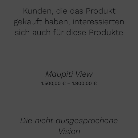
Kunden, die das Produkt
gekauft haben, interessierten
sich auch für diese Produkte
AUSFÜHRUNG
WÄHLEN
DIESES
/
PRODUKT
DETAILS
Maupiti View
WEIST
MEHRERE
1.500,00
€
–
1.900,00
€
VARIANTEN
AUF.
DIE
AUSFÜHRUNG
OPTIONEN
WÄHLEN
DIESES
KÖNNEN
/
PRODUKT
AUF
DETAILS
Die nicht ausgesprochene
WEIST
DER
MEHRERE
PRODUKTSEITE
Vision
VARIANTEN
GEWÄHLT
AUF.
WERDEN