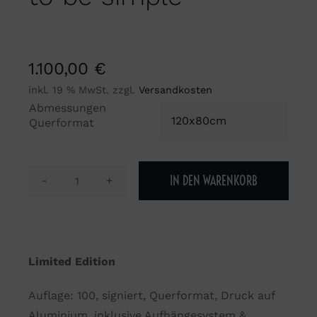
1.100,00
€
inkl. 19 % MwSt.
zzgl.
Versandkosten
Abmessungen

Querformat
IN DEN WARENKORB
The
most
complicated
skill
Limited Edition
is
to
Auflage: 100, signiert, Querformat, Druck auf
be
Aluminium, inklusive Aufhängesystem &