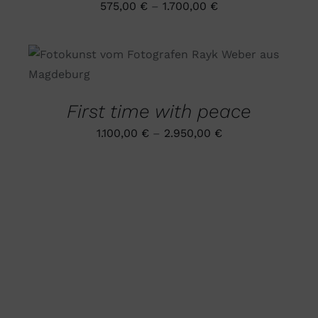
575,00
€
–
1.700,00
€
DIE
OPTIONEN
KÖNNEN
AUF
DIESES
AUSFÜHRUNG WÄHLEN
/
DER
PRODUKT
DETAILS
PRODUKTSEITE
WEIST
GEWÄHLT
MEHRERE
WERDEN
First time with peace
VARIANTEN
AUF.
1.100,00
€
–
2.950,00
€
DIE
OPTIONEN
KÖNNEN
AUF
DER
PRODUKTSEITE
GEWÄHLT
WERDEN