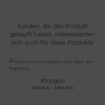
Kunden, die das Produkt
gekauft haben, interessierten
sich auch für diese Produkte
DIESES
AUSFÜHRUNG WÄHLEN
/
PRODUKT
DETAILS
WEIST
MEHRERE
#topgun
VARIANTEN
AUF.
1.100,00
€
–
2.950,00
€
DIE
OPTIONEN
AUSFÜHRUNG
KÖNNEN
WÄHLEN
AUF