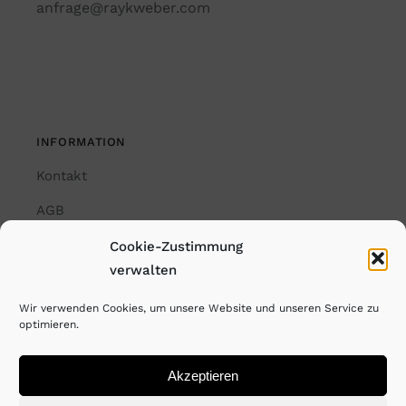
anfrage@raykweber.com
INFORMATION
Kontakt
AGB
Impressum
Cookie-Zustimmung
verwalten
Datenschutzerklärung
Wir verwenden Cookies, um unsere Website und unseren Service zu
Cookie-Richtlinie (EU)
optimieren.
Akzeptieren
© Copyright Rayk Weber. All Rights Reserved. 2024