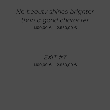
DIESES
/
DER
PRODUKT
DETAILS
PRODUKTSEITE
No beauty shines brighter
WEIST
GEWÄHLT
MEHRERE
WERDEN
than a good character
VARIANTEN
AUF.
1.100,00
€
–
2.950,00
€
DIE
OPTIONEN
AUSFÜHRUNG
KÖNNEN
WÄHLEN
AUF
DIESES
DER
/
PRODUKT
PRODUKTSEITE
DETAILS
EXIT #7
WEIST
GEWÄHLT
MEHRERE
WERDEN
1.100,00
€
–
2.950,00
€
VARIANTEN
AUF.
DIE
OPTIONEN
KÖNNEN
AUF
DER
PRODUKTSEITE
GEWÄHLT
WERDEN