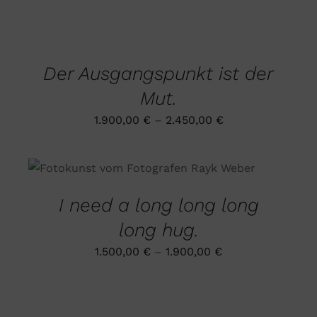
AUF
AUSFÜHRUNG
DER
WÄHLEN
PRODUKTSEITE
DIESES
/
GEWÄHLT
PRODUKT
DETAILS
WERDEN
Der Ausgangspunkt ist der
WEIST
MEHRERE
Mut.
VARIANTEN
AUF.
1.900,00
€
–
2.450,00
€
DIE
OPTIONEN
KÖNNEN
DIESES
AUSFÜHRUNG WÄHLEN
/
AUF
PRODUKT
DETAILS
DER
WEIST
PRODUKTSEITE
I need a long long long
MEHRERE
GEWÄHLT
VARIANTEN
WERDEN
long hug.
AUF.
DIE
1.500,00
€
–
1.900,00
€
OPTIONEN
KÖNNEN
AUF
DER
PRODUKTSEITE