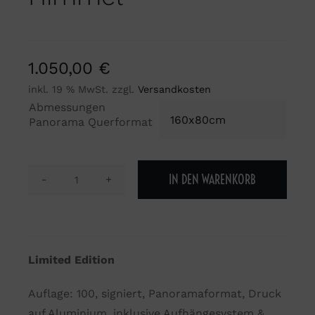
1.050,00
€
inkl. 19 % MwSt.
zzgl.
Versandkosten
Abmessungen

Panorama Querformat
IN DEN WARENKORB
Zwischen
den
Dächern
in
Limited Edition
Richtung
Himmel
Auflage: 100, signiert, Panoramaformat, Druck
Menge
auf Aluminium, inklusive Aufhängesystem &