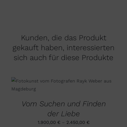
Kunden, die das Produkt
gekauft haben, interessierten
sich auch für diese Produkte
DIESES
AUSFÜHRUNG WÄHLEN
/
PRODUKT
DETAILS
WEIST
MEHRERE
Vom Suchen und Finden
VARIANTEN
AUF.
der Liebe
DIE
OPTIONEN
1.900,00
€
–
2.450,00
€
KÖNNEN