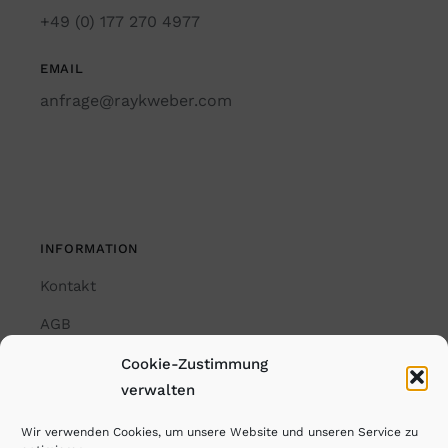
+49 (0) 177 270 4977
EMAIL
anfrage@raykweber.com
INFORMATION
Kontakt
AGB
Impressum
Cookie-Zustimmung
verwalten
Datenschutzerklärung
Wir verwenden Cookies, um unsere Website und unseren Service zu
Cookie-Richtlinie (EU)