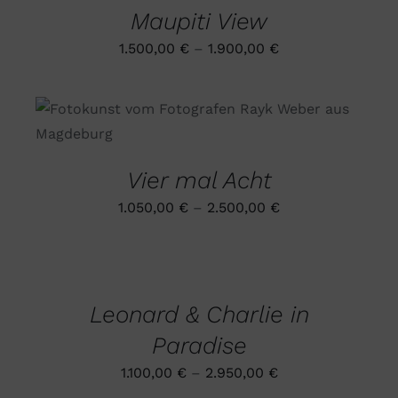
DIE
Maupiti View
OPTIONEN
KÖNNEN
1.500,00
€
–
1.900,00
€
AUF
DER
PRODUKTSEITE
GEWÄHLT
DIESES
WERDEN
AUSFÜHRUNG WÄHLEN
/
PRODUKT
DETAILS
WEIST
MEHRERE
Vier mal Acht
VARIANTEN
AUF.
1.050,00
€
–
2.500,00
€
DIE
OPTIONEN
AUSFÜHRUNG
KÖNNEN
WÄHLEN
AUF
DIESES
/
DER
PRODUKT
DETAILS
PRODUKTSEITE
Leonard & Charlie in
WEIST
GEWÄHLT
MEHRERE
WERDEN
Paradise
VARIANTEN
AUF.
1.100,00
€
–
2.950,00
€
DIE
OPTIONEN