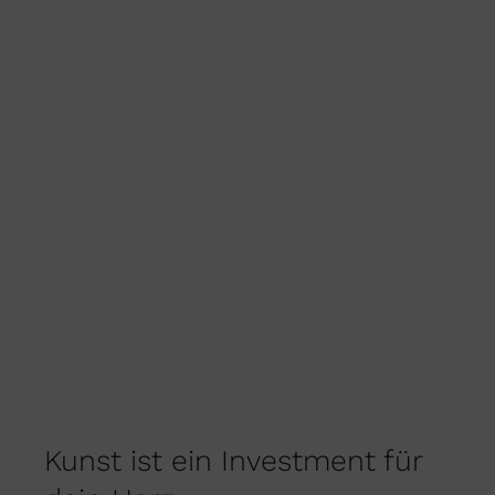
KÖNNEN
AUF
DER
PRODUKTSEITE
GEWÄHLT
WERDEN
Kunst ist ein Investment für