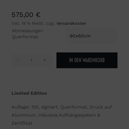
575,00
€
inkl. 19 % MwSt.
zzgl.
Versandkosten
Abmessungen

Querformat
IN DEN WARENKORB
What's
yours
will
find
Limited Edition
you
Menge
Auflage: 150, signiert, Querformat, Druck auf
Aluminium, inklusive Aufhängesystem &
Zertifikat