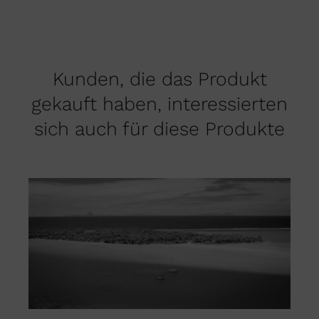
Kunden, die das Produkt
gekauft haben, interessierten
sich auch für diese Produkte
DIESES
AUSFÜHRUNG WÄHLEN
/
PRODUKT
DETAILS
WEIST
MEHRERE
VARIANTEN
AUF.