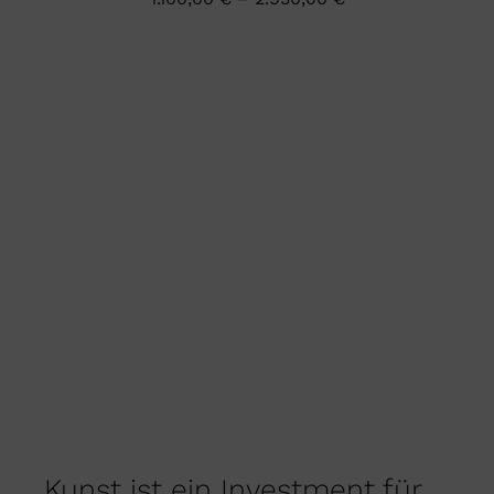
DIE
OPTIONEN
KÖNNEN
AUF
DER
PRODUKTSEITE
GEWÄHLT
WERDEN
Kunst ist ein Investment für