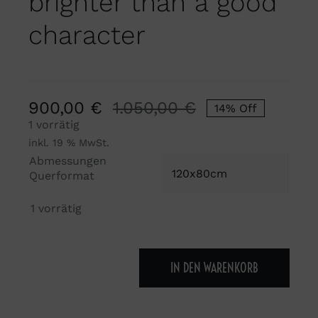
brighter than a good
character
900,00
€
1.050,00
€
14% Off
Ursprünglicher
Aktueller
1 vorrätig
Preis
Preis
inkl. 19 % MwSt.
war:
ist:
Abmessungen
1.050,00 €
900,00 €.

Querformat
1 vorrätig
IN DEN WARENKORB
No
beauty
shines