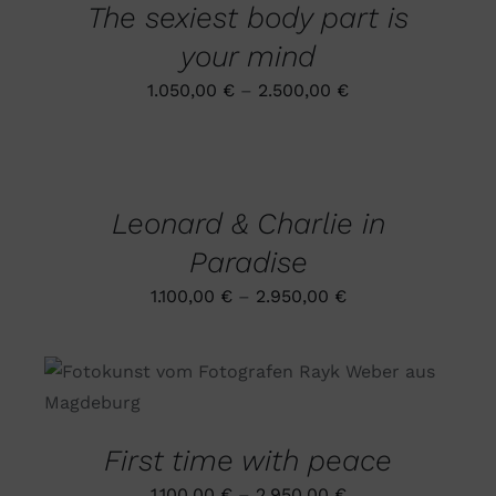
The sexiest body part is
VARIANTEN
AUF.
your mind
DIE
OPTIONEN
1.050,00
€
–
2.500,00
€
KÖNNEN
AUF
AUSFÜHRUNG
DER
WÄHLEN
PRODUKTSEITE
DIESES
/
GEWÄHLT
PRODUKT
DETAILS
WERDEN
Leonard & Charlie in
WEIST
MEHRERE
Paradise
VARIANTEN
AUF.
1.100,00
€
–
2.950,00
€
DIE
OPTIONEN
KÖNNEN
AUF
DIESES
AUSFÜHRUNG WÄHLEN
/
DER
PRODUKT
DETAILS
PRODUKTSEITE
WEIST
GEWÄHLT
MEHRERE
WERDEN
First time with peace
VARIANTEN
AUF.
1.100,00
€
–
2.950,00
€