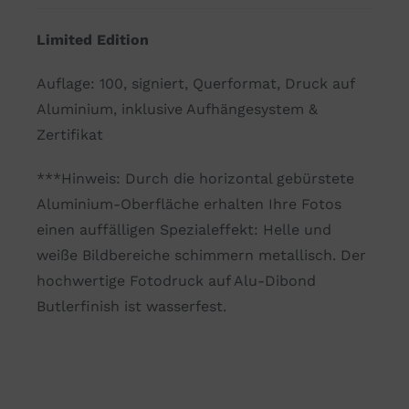
brighter
Limited Edition
than
a
Auflage: 100, signiert, Querformat, Druck auf
good
Aluminium, inklusive Aufhängesystem &
character
Zertifikat
Menge
***Hinweis: Durch die horizontal gebürstete
Aluminium-Oberfläche erhalten Ihre Fotos
einen auffälligen Spezialeffekt: Helle und
weiße Bildbereiche schimmern metallisch. Der
hochwertige Fotodruck auf Alu-Dibond
Butlerfinish ist wasserfest.