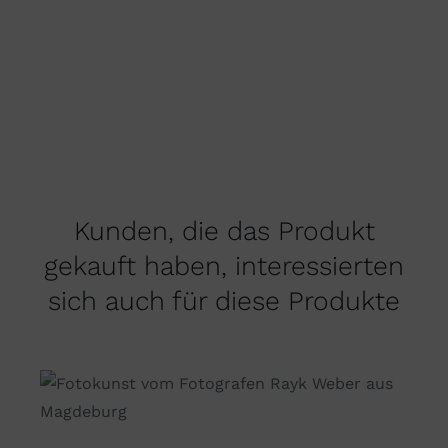
Kunden, die das Produkt
gekauft haben, interessierten
sich auch für diese Produkte
DIESES
AUSFÜHRUNG WÄHLEN
/
PRODUKT
DETAILS
WEIST
MEHRERE