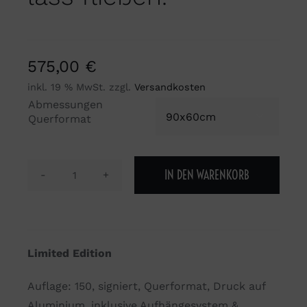
575,00
€
inkl. 19 % MwSt.
zzgl.
Versandkosten
Abmessungen

Querformat
IN DEN WARENKORB
Das
Wasser,
das
du
Limited Edition
nicht
trinken
Auflage: 150, signiert, Querformat, Druck auf
kannst,
Aluminium, inklusive Aufhängesystem &