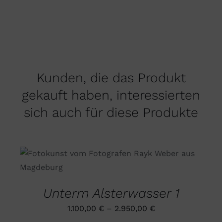
Kunden, die das Produkt
gekauft haben, interessierten
sich auch für diese Produkte
DIESES
AUSFÜHRUNG WÄHLEN
/
PRODUKT
DETAILS
WEIST
MEHRERE
Unterm Alsterwasser 1
VARIANTEN
AUF.
1.100,00
€
–
2.950,00
€
DIE