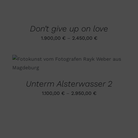
OPTIONEN
AUSFÜHRUNG
KÖNNEN
WÄHLEN
AUF
DIESES
/
DER
PRODUKT
DETAILS
PRODUKTSEITE
Don’t give up on love
WEIST
GEWÄHLT
MEHRERE
WERDEN
1.900,00
€
–
2.450,00
€
VARIANTEN
AUF.
DIE
OPTIONEN
DIESES
AUSFÜHRUNG WÄHLEN
/
KÖNNEN
PRODUKT
DETAILS
AUF
WEIST
DER
MEHRERE
PRODUKTSEITE
Unterm Alsterwasser 2
VARIANTEN
GEWÄHLT
AUF.
WERDEN
1.100,00
€
–
2.950,00
€
DIE
OPTIONEN
KÖNNEN
AUF
DER
PRODUKTSEITE
GEWÄHLT
WERDEN