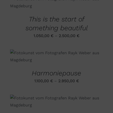
DIESES
AUSFÜHRUNG WÄHLEN
/
PRODUKT
DETAILS
WEIST
MEHRERE
This is the start of
VARIANTEN
AUF.
something beautiful
DIE
OPTIONEN
1.050,00
€
–
2.500,00
€
KÖNNEN
AUF
DER
PRODUKTSEITE
DIESES
AUSFÜHRUNG WÄHLEN
/
GEWÄHLT
PRODUKT
DETAILS
WERDEN
WEIST
MEHRERE
Harmoniepause
VARIANTEN
AUF.
1.100,00
€
–
2.950,00
€
DIE
OPTIONEN
KÖNNEN
AUF
DIESES
AUSFÜHRUNG WÄHLEN
/
DER
PRODUKT
DETAILS
PRODUKTSEITE
WEIST
GEWÄHLT