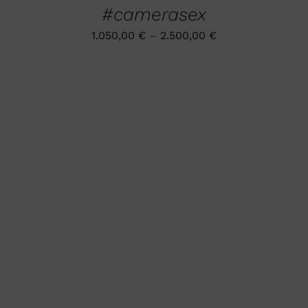
MEHRERE
#camerasex
WERDEN
VARIANTEN
AUF.
1.050,00
€
–
2.500,00
€
DIE
OPTIONEN
KÖNNEN
AUF
DER
PRODUKTSEITE
GEWÄHLT
WERDEN