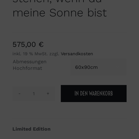
meine Sonne bist
575,00
€
inkl. 19 % MwSt.
zzgl.
Versandkosten
Abmessungen

Hochformat
IN DEN WARENKORB
Du
kannst
nicht
in
Limited Edition
meinem
Schatten