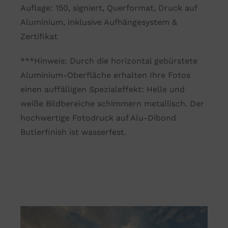
Auflage: 150, signiert, Querformat, Druck auf
stehen,
Aluminium, inklusive Aufhängesystem &
wenn
Zertifikat
du
meine
***Hinweis: Durch die horizontal gebürstete
Sonne
Aluminium-Oberfläche erhalten Ihre Fotos
bist
einen auffälligen Spezialeffekt: Helle und
Menge
weiße Bildbereiche schimmern metallisch. Der
hochwertige Fotodruck auf Alu-Dibond
Butlerfinish ist wasserfest.