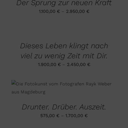
Der Sprung zur neuen Kraft
AUF
DER
1.100,00
€
–
2.950,00
€
PRODUKTSEITE
GEWÄHLT
AUSFÜHRUNG
WERDEN
WÄHLEN
DIESES
/
PRODUKT
DETAILS
Dieses Leben klingt nach
WEIST
MEHRERE
viel zu wenig Zeit mit Dir.
VARIANTEN
AUF.
1.900,00
€
–
2.450,00
€
DIE
OPTIONEN
KÖNNEN
AUF
DIESES
AUSFÜHRUNG WÄHLEN
/
DER
PRODUKT
DETAILS
PRODUKTSEITE
WEIST
GEWÄHLT
MEHRERE
WERDEN
Drunter. Drüber. Auszeit.
VARIANTEN
AUF.
575,00
€
–
1.700,00
€
DIE
OPTIONEN