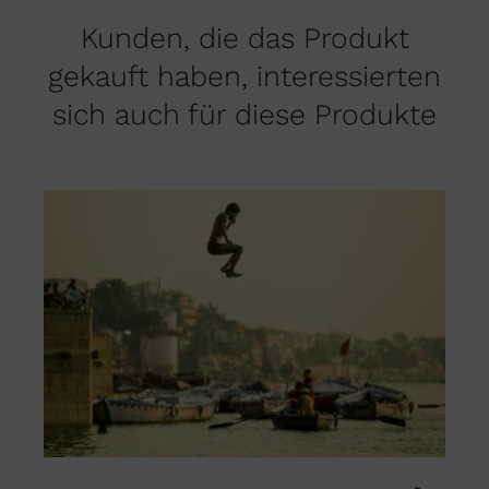
Kunden, die das Produkt
gekauft haben, interessierten
sich auch für diese Produkte
DIESES
AUSFÜHRUNG WÄHLEN
/
PRODUKT
DETAILS
WEIST
MEHRERE
VARIANTEN
AUF.
DIE
OPTIONEN
KÖNNEN