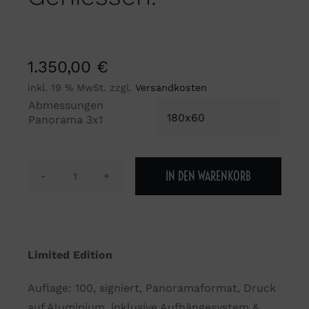
1.350,00
€
inkl. 19 % MwSt.
zzgl.
Versandkosten
Abmessungen

Panorama 3x1
IN DEN WARENKORB
Ankommen.
Festlegen.
Geniessen.
Menge
Limited Edition
Auflage: 100, signiert, Panoramaformat, Druck
auf Aluminium, inklusive Aufhängesystem &