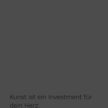
KÖNNEN
AUF
DER
PRODUKTSEITE
GEWÄHLT
WERDEN
Kunst ist ein Investment für
dein Herz.