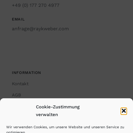
+49 (0) 177 270 4977
EMAIL
anfrage@raykweber.com
INFORMATION
Kontakt
AGB
Impressum
Cookie-Zustimmung
verwalten
Datenschutzerklärung
Wir verwenden Cookies, um unsere Website und unseren Service zu
Cookie-Richtlinie (EU)
optimieren.