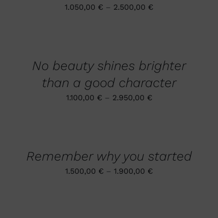
AUF.
1.050,00
€
–
2.500,00
€
DIE
OPTIONEN
AUSFÜHRUNG
KÖNNEN
WÄHLEN
AUF
DIESES
/
DER
PRODUKT
DETAILS
PRODUKTSEITE
No beauty shines brighter
WEIST
GEWÄHLT
MEHRERE
WERDEN
than a good character
VARIANTEN
AUF.
1.100,00
€
–
2.950,00
€
DIE
OPTIONEN
AUSFÜHRUNG
KÖNNEN
WÄHLEN
AUF
DIESES
DER
/
PRODUKT
PRODUKTSEITE
DETAILS
Remember why you started
WEIST
GEWÄHLT
MEHRERE
WERDEN
1.500,00
€
–
1.900,00
€
VARIANTEN
AUF.
DIE
OPTIONEN
KÖNNEN