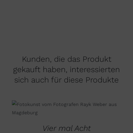
Kunden, die das Produkt
gekauft haben, interessierten
sich auch für diese Produkte
DIESES
AUSFÜHRUNG WÄHLEN
/
PRODUKT
DETAILS
WEIST
MEHRERE
Vier mal Acht
VARIANTEN