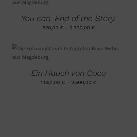
GEWÄHLT
PRODUKT
DETAILS
WERDEN
WEIST
MEHRERE
You can. End of the Story.
VARIANTEN
AUF.
520,00
€
–
2.300,00
€
DIE
OPTIONEN
KÖNNEN
AUF
DIESES
AUSFÜHRUNG WÄHLEN
/
DER
PRODUKT
DETAILS
PRODUKTSEITE
WEIST
GEWÄHLT
MEHRERE
Ein Hauch von Coco
WERDEN
VARIANTEN
AUF.
1.050,00
€
–
2.500,00
€
DIE
OPTIONEN
KÖNNEN
AUF
DER
PRODUKTSEITE
GEWÄHLT
WERDEN