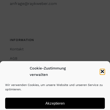
anfrage@raykweber.com
INFORMATION
Kontakt
AGB
Impressum
Cookie-Zustimmung
verwalten
Datenschutzerklärung
Wir verwenden Cookies, um unsere Website und unseren Service zu
Cookie-Richtlinie (EU)
optimieren.
Akzeptieren
© Copyright Rayk Weber. All Rights Reserved. 2023