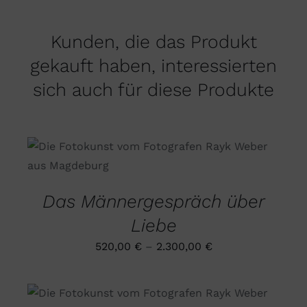
Kunden, die das Produkt
gekauft haben, interessierten
sich auch für diese Produkte
DIESES
AUSFÜHRUNG WÄHLEN
/
PRODUKT
DETAILS
WEIST
MEHRERE
Das Männergespräch über
VARIANTEN
AUF.
Liebe
DIE
OPTIONEN
520,00
€
–
2.300,00
€
KÖNNEN
AUF
DER
PRODUKTSEITE
DIESES
AUSFÜHRUNG WÄHLEN
/