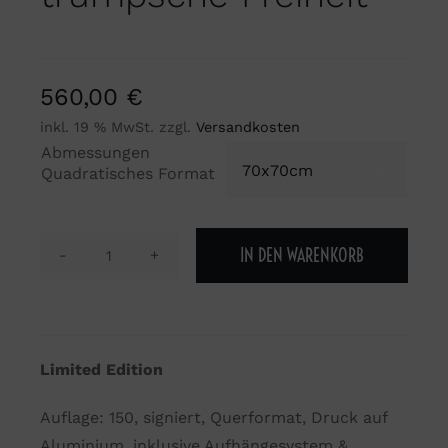
560,00
€
inkl. 19 % MwSt.
zzgl.
Versandkosten
Abmessungen

Quadratisches Format
IN DEN WARENKORB
Die
Wanderung
der
Giraffen
Limited Edition
oder
die
Auflage: 150, signiert, Querformat, Druck auf
trumpsche
Aluminium, inklusive Aufhängesystem &