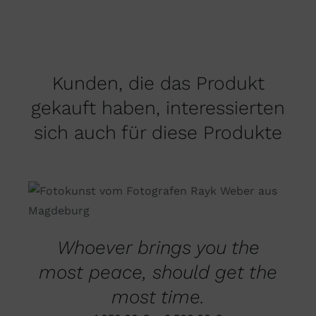
Kunden, die das Produkt
gekauft haben, interessierten
sich auch für diese Produkte
DIESES
AUSFÜHRUNG WÄHLEN
/
PRODUKT
DETAILS
WEIST
MEHRERE
Whoever brings you the
VARIANTEN
AUF.
most peace, should get the
DIE
OPTIONEN
most time.
KÖNNEN