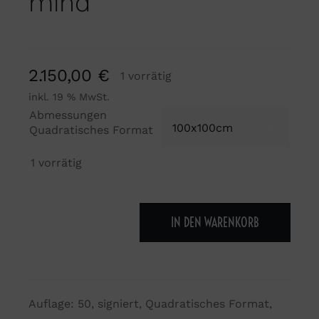
mind
2.150,00
€
1 vorrätig
inkl. 19 % MwSt.
Abmessungen

Quadratisches Format
1 vorrätig
IN DEN WARENKORB
Empire
State
of
mind
Auflage: 50, signiert, Quadratisches Format,
Menge