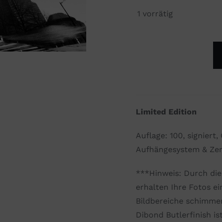
1 vorrätig
First
time
with
peace
Limited Edition
Menge
Auflage: 100, signiert
Aufhängesystem & Zert
***Hinweis: Durch di
erhalten Ihre Fotos ei
Bildbereiche schimmer
Dibond Butlerfinish is