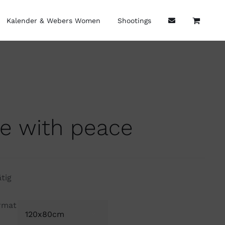
Kalender & Webers Women
Shootings
me with peace
ätig
rmat
