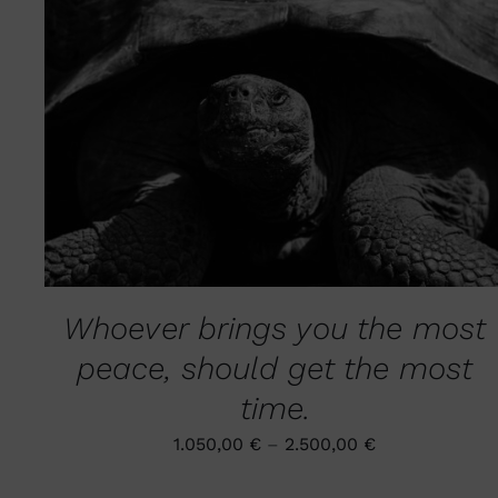
DIESES
AUSFÜHRUNG WÄHLEN
/
QUICK VIEW
PRODUKT
WEIST
MEHRERE
VARIANTEN
AUF.
DIE
OPTIONEN
KÖNNEN
Whoever brings you the most
AUF
DER
peace, should get the most
PRODUKTSEITE
GEWÄHLT
time.
WERDEN
1.050,00
€
–
2.500,00
€