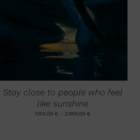
DIESES
AUSFÜHRUNG WÄHLEN
/
QUICK VIEW
PRODUKT
WEIST
MEHRERE
VARIANTEN
AUF.
DIE
OPTIONEN
KÖNNEN
Stay close to people who feel
AUF
DER
like sunshine
PRODUKTSEITE
GEWÄHLT
1.100,00
€
–
2.950,00
€
WERDEN