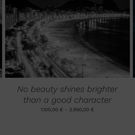
DIESES
AUSFÜHRUNG WÄHLEN
/
QUICK VIEW
PRODUKT
WEIST
MEHRERE
VARIANTEN
AUF.
DIE
OPTIONEN
KÖNNEN
No beauty shines brighter
AUF
DER
than a good character
PRODUKTSEITE
GEWÄHLT
1.100,00
€
–
2.950,00
€
WERDEN