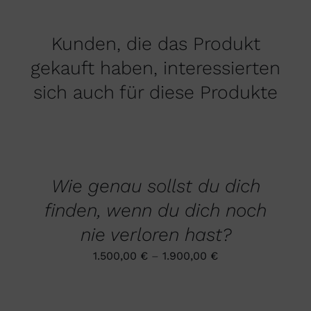
Kunden, die das Produkt
gekauft haben, interessierten
sich auch für diese Produkte
AUSFÜHRUNG
WÄHLEN
DIESES
/
PRODUKT
DETAILS
Wie genau sollst du dich
WEIST
MEHRERE
finden, wenn du dich noch
VARIANTEN
AUF.
nie verloren hast?
DIE
OPTIONEN
1.500,00
€
–
1.900,00
€
KÖNNEN
AUF
AUSFÜHRUNG
DER
WÄHLEN
PRODUKTSEITE