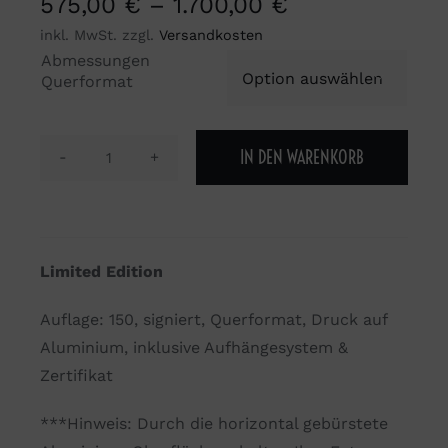
575,00
€
–
1.700,00
€
inkl. MwSt.
zzgl.
Versandkosten
Abmessungen

Querformat
IN DEN WARENKORB
Zebrataxi
Menge
Limited Edition
Auflage: 150, signiert, Querformat, Druck auf
Aluminium, inklusive Aufhängesystem &
Zertifikat
***Hinweis: Durch die horizontal gebürstete