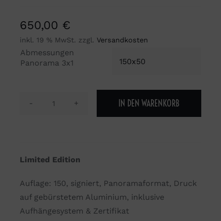
650,00
€
inkl. 19 % MwSt.
zzgl.
Versandkosten
Abmessungen

Panorama 3x1
IN DEN WARENKORB
Der
Glaube
an
Ganga
Limited Edition
Mata
Menge
Auflage: 150, signiert, Panoramaformat, Druck
auf gebürstetem Aluminium, inklusive
Aufhängesystem & Zertifikat