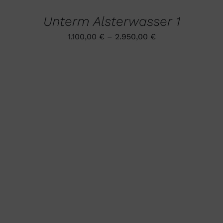
WEIST
GEWÄHLT
MEHRERE
WERDEN
Unterm Alsterwasser 1
VARIANTEN
AUF.
1.100,00
€
–
2.950,00
€
DIE
OPTIONEN
KÖNNEN
AUF
DER
PRODUKTSEITE
GEWÄHLT
WERDEN