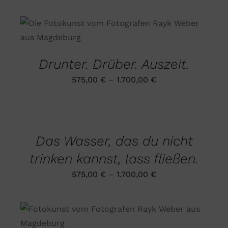
DIESES
AUSFÜHRUNG WÄHLEN
/
PRODUKT
DETAILS
WEIST
MEHRERE
Drunter. Drüber. Auszeit.
VARIANTEN
AUF.
575,00
€
–
1.700,00
€
DIE
OPTIONEN
AUSFÜHRUNG
KÖNNEN
WÄHLEN
AUF
DIESES
/
DER
PRODUKT
DETAILS
PRODUKTSEITE
Das Wasser, das du nicht
WEIST
GEWÄHLT
MEHRERE
WERDEN
trinken kannst, lass fließen.
VARIANTEN
AUF.
575,00
€
–
1.700,00
€
DIE
OPTIONEN
KÖNNEN
AUF
DIESES
AUSFÜHRUNG WÄHLEN
/
DER
PRODUKT
DETAILS
PRODUKTSEITE