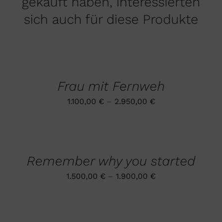
gekauft haben, interessierten
sich auch für diese Produkte
AUSFÜHRUNG
WÄHLEN
DIESES
/
PRODUKT
DETAILS
Frau mit Fernweh
WEIST
MEHRERE
1.100,00
€
–
2.950,00
€
VARIANTEN
AUF.
DIE
AUSFÜHRUNG
OPTIONEN
WÄHLEN
DIESES
KÖNNEN
/
PRODUKT
AUF
DETAILS
Remember why you started
WEIST
DER
MEHRERE
PRODUKTSEITE
1.500,00
€
–
1.900,00
€
VARIANTEN
GEWÄHLT
AUF.
WERDEN
DIE
AUSFÜHRUNG
OPTIONEN
WÄHLEN
DIESES
KÖNNEN
/