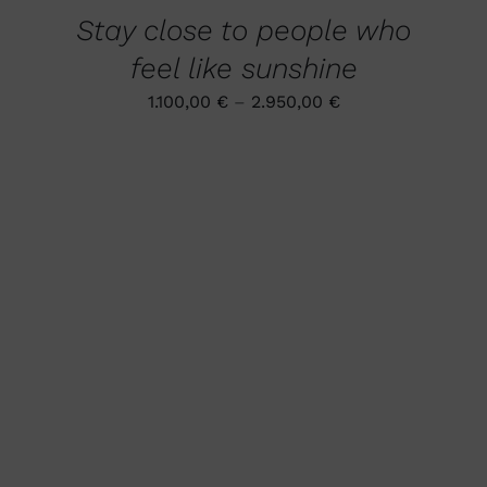
PRODUKT
AUF
DETAILS
Stay close to people who
WEIST
DER
MEHRERE
PRODUKTSEITE
feel like sunshine
VARIANTEN
GEWÄHLT
AUF.
WERDEN
1.100,00
€
–
2.950,00
€
DIE
OPTIONEN
KÖNNEN
AUF
DER
PRODUKTSEITE
GEWÄHLT
WERDEN