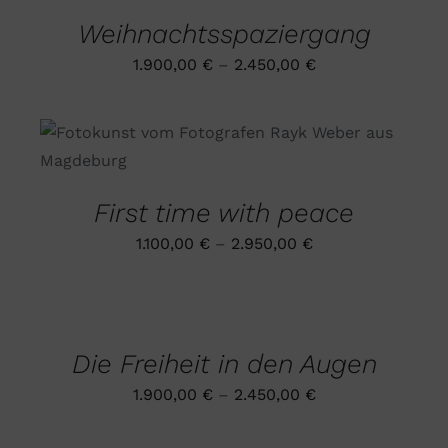
MEHRERE
Weihnachtsspaziergang
VARIANTEN
AUF.
1.900,00
€
–
2.450,00
€
DIE
OPTIONEN
KÖNNEN
AUF
DIESES
AUSFÜHRUNG WÄHLEN
/
DER
PRODUKT
DETAILS
PRODUKTSEITE
WEIST
GEWÄHLT
MEHRERE
First time with peace
WERDEN
VARIANTEN
AUF.
1.100,00
€
–
2.950,00
€
DIE
OPTIONEN
AUSFÜHRUNG
KÖNNEN
WÄHLEN
AUF
DIESES
/
DER
PRODUKT
DETAILS
PRODUKTSEITE
Die Freiheit in den Augen
WEIST
GEWÄHLT
MEHRERE
WERDEN
1.900,00
€
–
2.450,00
€
VARIANTEN
AUF.
DIE