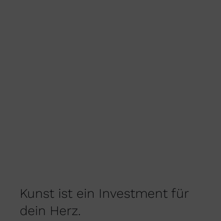
OPTIONEN
KÖNNEN
AUF
DER
PRODUKTSEITE
GEWÄHLT
WERDEN
Kunst ist ein Investment für
dein Herz.