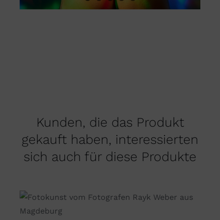
Kunden, die das Produkt
gekauft haben, interessierten
sich auch für diese Produkte
DIESES
AUSFÜHRUNG WÄHLEN
/
PRODUKT
DETAILS
WEIST