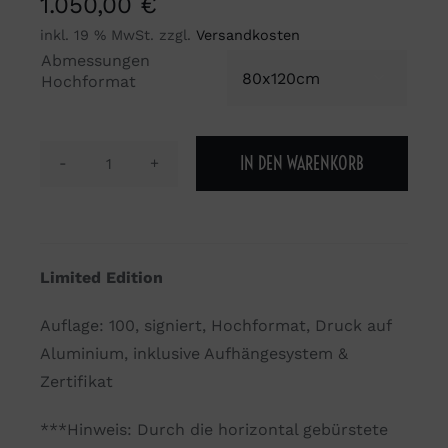
1.050,00
€
inkl. 19 % MwSt.
zzgl.
Versandkosten
Abmessungen

Hochformat
IN DEN WARENKORB
The
Lights
Club
#07
Limited Edition
Menge
Auflage: 100, signiert, Hochformat, Druck auf
Aluminium, inklusive Aufhängesystem &
Zertifikat
***Hinweis: Durch die horizontal gebürstete