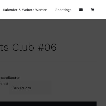
Kalender & Webers Women
Shootings
hts Club #06
rsandkosten
rmat
