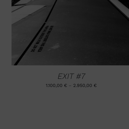
AUF.
DIE
OPTIONEN
KÖNNEN
AUF
DER
PRODUKTSEITE
GEWÄHLT
WERDEN
EXIT #7
1.100,00
€
–
2.950,00
€