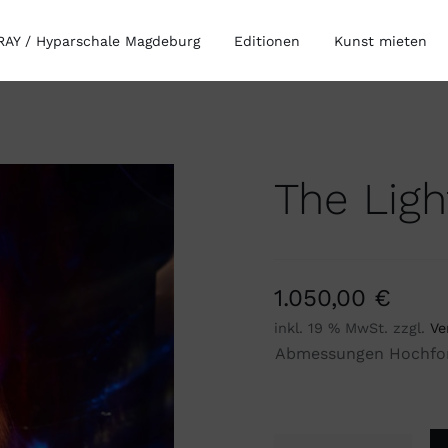
AY / Hyparschale Magdeburg
Editionen
Kunst mieten
The Lig
1.050,00
€
inkl. 19 % MwSt.
zzgl.
Ve
Abmessungen Hochfo