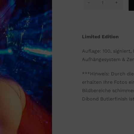
The
Lights
Club
#06
Limited Edition
Menge
Auflage: 100, signiert
Aufhängesystem & Zert
***Hinweis: Durch di
erhalten Ihre Fotos ei
Bildbereiche schimmer
Dibond Butlerfinish is