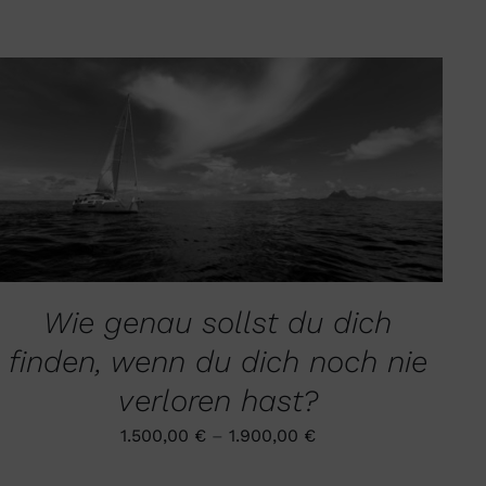
DIESES
AUSFÜHRUNG WÄHLEN
/
QUICK VIEW
PRODUKT
WEIST
MEHRERE
VARIANTEN
AUF.
DIE
Wie genau sollst du dich
OPTIONEN
KÖNNEN
finden, wenn du dich noch nie
AUF
DER
verloren hast?
PRODUKTSEITE
GEWÄHLT
1.500,00
€
–
1.900,00
€
WERDEN