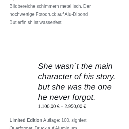
Bildbereiche schimmern metallisch. Der
hochwertige Fotodruck auf Alu-Dibond
Butlerfinish ist wasserfest.
AUSFÜHRUNG
She wasn`t the main
WÄHLEN
DIESES
/
character of his story,
PRODUKT
DETAILS
WEIST
but she was the one
MEHRERE
VARIANTEN
he never forgot.
AUF.
DIE
1.100,00
€
–
2.950,00
€
OPTIONEN
KÖNNEN
AUF
Limited Edition
Auflage: 100, signiert,
DER
Querformat, Druck auf Aluminium,