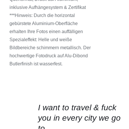
PRODUKTSEITE
GEWÄHLT
inklusive Aufhängesystem & Zertifikat
WERDEN
***Hinweis: Durch die horizontal
gebürstete Aluminium-Oberfläche
erhalten Ihre Fotos einen auffälligen
Spezialeffekt: Helle und weiße
Bildbereiche schimmern metallisch. Der
hochwertige Fotodruck auf Alu-Dibond
Butlerfinish ist wasserfest.
AUSFÜHRUNG
I want to travel & fuck
WÄHLEN
DIESES
/
you in every city we go
PRODUKT
DETAILS
WEIST
to