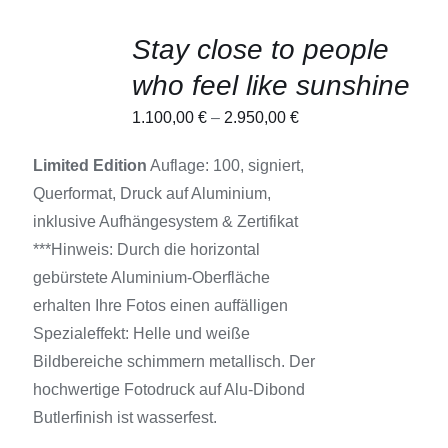
AUSFÜHRUNG
Stay close to people
WÄHLEN
DIESES
/
who feel like sunshine
PRODUKT
DETAILS
WEIST
1.100,00
€
–
2.950,00
€
MEHRERE
VARIANTEN
AUF.
Limited Edition
Auflage: 100, signiert,
DIE
Querformat, Druck auf Aluminium,
OPTIONEN
KÖNNEN
inklusive Aufhängesystem & Zertifikat
AUF
***Hinweis: Durch die horizontal
DER
PRODUKTSEITE
gebürstete Aluminium-Oberfläche
GEWÄHLT
erhalten Ihre Fotos einen auffälligen
WERDEN
Spezialeffekt: Helle und weiße
Bildbereiche schimmern metallisch. Der
hochwertige Fotodruck auf Alu-Dibond
Butlerfinish ist wasserfest.