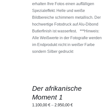
KÖNNEN
erhalten Ihre Fotos einen auffälligen
AUF
DER
Spezialeffekt: Helle und weiße
PRODUKTSEITE
Bildbereiche schimmern metallisch. Der
GEWÄHLT
WERDEN
hochwertige Fotodruck auf Alu-Dibond
Butlerfinish ist wasserfest. ***Hinweis:
Alle Weißwerte in der Fotografie werden
im Endprodukt nicht in weißer Farbe
sondern Silber gedruckt
AUSFÜHRUNG
Der afrikanische
WÄHLEN
DIESES
/
Moment 1
PRODUKT
DETAILS
WEIST
1.100,00
€
–
2.950,00
€
MEHRERE