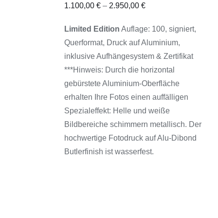
DIESES
/
1.100,00
€
–
2.950,00
€
PRODUKT
DETAILS
WEIST
MEHRERE
Limited Edition
Auflage: 100, signiert,
VARIANTEN
Querformat, Druck auf Aluminium,
AUF.
DIE
inklusive Aufhängesystem & Zertifikat
OPTIONEN
***Hinweis: Durch die horizontal
KÖNNEN
AUF
gebürstete Aluminium-Oberfläche
DER
erhalten Ihre Fotos einen auffälligen
PRODUKTSEITE
GEWÄHLT
Spezialeffekt: Helle und weiße
WERDEN
Bildbereiche schimmern metallisch. Der
hochwertige Fotodruck auf Alu-Dibond
Butlerfinish ist wasserfest.