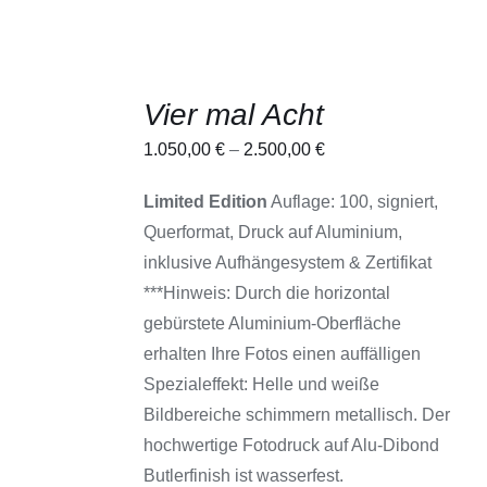
AUSFÜHRUNG
Vier mal Acht
WÄHLEN
DIESES
/
1.050,00
€
–
2.500,00
€
PRODUKT
DETAILS
WEIST
MEHRERE
Limited Edition
Auflage: 100, signiert,
VARIANTEN
Querformat, Druck auf Aluminium,
AUF.
DIE
inklusive Aufhängesystem & Zertifikat
OPTIONEN
***Hinweis: Durch die horizontal
KÖNNEN
AUF
gebürstete Aluminium-Oberfläche
DER
erhalten Ihre Fotos einen auffälligen
PRODUKTSEITE
GEWÄHLT
Spezialeffekt: Helle und weiße
WERDEN
Bildbereiche schimmern metallisch. Der
hochwertige Fotodruck auf Alu-Dibond
Butlerfinish ist wasserfest.