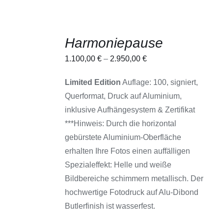
AUSFÜHRUNG
Harmoniepause
WÄHLEN
DIESES
/
1.100,00
€
–
2.950,00
€
PRODUKT
DETAILS
WEIST
MEHRERE
Limited Edition
Auflage: 100, signiert,
VARIANTEN
Querformat, Druck auf Aluminium,
AUF.
DIE
inklusive Aufhängesystem & Zertifikat
OPTIONEN
***Hinweis: Durch die horizontal
KÖNNEN
AUF
gebürstete Aluminium-Oberfläche
DER
erhalten Ihre Fotos einen auffälligen
PRODUKTSEITE
GEWÄHLT
Spezialeffekt: Helle und weiße
WERDEN
Bildbereiche schimmern metallisch. Der
hochwertige Fotodruck auf Alu-Dibond
Butlerfinish ist wasserfest.