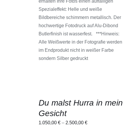
erhalten Ihre Fotos einen auffälligen
PRODUKTSEITE
GEWÄHLT
Spezialeffekt: Helle und weiße
WERDEN
Bildbereiche schimmern metallisch. Der
hochwertige Fotodruck auf Alu-Dibond
Butlerfinish ist wasserfest. ***Hinweis:
Alle Weißwerte in der Fotografie werden
im Endprodukt nicht in weißer Farbe
sondern Silber gedruckt
AUSFÜHRUNG
Du malst Hurra in mein
WÄHLEN
DIESES
/
Gesicht
PRODUKT
DETAILS
WEIST
1.050,00
€
–
2.500,00
€
MEHRERE
VARIANTEN