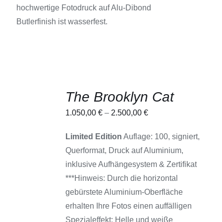
hochwertige Fotodruck auf Alu-Dibond
Butlerfinish ist wasserfest.
The Brooklyn Cat
AUSFÜHRUNG
1.050,00
€
–
2.500,00
€
WÄHLEN
DIESES
/
PRODUKT
Limited Edition
Auflage: 100, signiert,
DETAILS
WEIST
Querformat, Druck auf Aluminium,
MEHRERE
VARIANTEN
inklusive Aufhängesystem & Zertifikat
AUF.
***Hinweis: Durch die horizontal
DIE
OPTIONEN
gebürstete Aluminium-Oberfläche
KÖNNEN
erhalten Ihre Fotos einen auffälligen
AUF
DER
Spezialeffekt: Helle und weiße