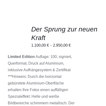
AUSFÜHRUNG
Der Sprung zur neuen
WÄHLEN
DIESES
/
Kraft
PRODUKT
DETAILS
WEIST
1.100,00
€
–
2.950,00
€
MEHRERE
VARIANTEN
AUF.
Limited Edition
Auflage: 100, signiert,
DIE
Querformat, Druck auf Aluminium,
OPTIONEN
KÖNNEN
inklusive Aufhängesystem & Zertifikat
AUF
***Hinweis: Durch die horizontal
DER
PRODUKTSEITE
gebürstete Aluminium-Oberfläche
GEWÄHLT
erhalten Ihre Fotos einen auffälligen
WERDEN
Spezialeffekt: Helle und weiße
Bildbereiche schimmern metallisch. Der