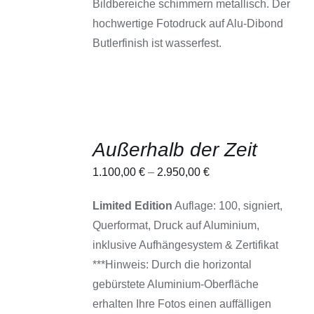
Bildbereiche schimmern metallisch. Der
WERDEN
hochwertige Fotodruck auf Alu-Dibond
Butlerfinish ist wasserfest.
AUSFÜHRUNG
Außerhalb der Zeit
WÄHLEN
DIESES
/
1.100,00
€
–
2.950,00
€
PRODUKT
DETAILS
WEIST
MEHRERE
Limited Edition
Auflage: 100, signiert,
VARIANTEN
Querformat, Druck auf Aluminium,
AUF.
DIE
inklusive Aufhängesystem & Zertifikat
OPTIONEN
***Hinweis: Durch die horizontal
KÖNNEN
AUF
gebürstete Aluminium-Oberfläche
DER
erhalten Ihre Fotos einen auffälligen
PRODUKTSEITE