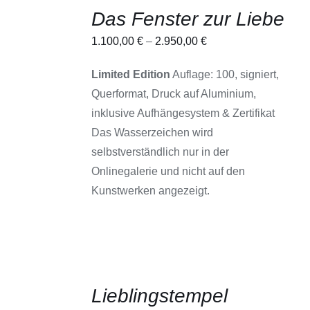
AUSFÜHRUNG
Das Fenster zur Liebe
WÄHLEN
DIESES
/
1.100,00
€
–
2.950,00
€
PRODUKT
DETAILS
WEIST
MEHRERE
Limited Edition
Auflage: 100, signiert,
VARIANTEN
Querformat, Druck auf Aluminium,
AUF.
DIE
inklusive Aufhängesystem & Zertifikat
OPTIONEN
Das Wasserzeichen wird
KÖNNEN
AUF
selbstverständlich nur in der
DER
Onlinegalerie und nicht auf den
PRODUKTSEITE
GEWÄHLT
Kunstwerken angezeigt.
WERDEN
AUSFÜHRUNG
Lieblingstempel
WÄHLEN