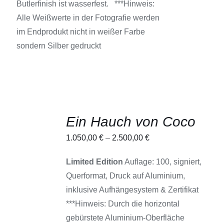
Butlerfinish ist wasserfest. ***Hinweis:
Alle Weißwerte in der Fotografie werden
im Endprodukt nicht in weißer Farbe
sondern Silber gedruckt
Ein Hauch von Coco
AUSFÜHRUNG
1.050,00
€
–
2.500,00
€
WÄHLEN
DIESES
/
PRODUKT
Limited Edition
Auflage: 100, signiert,
DETAILS
WEIST
Querformat, Druck auf Aluminium,
MEHRERE
VARIANTEN
inklusive Aufhängesystem & Zertifikat
AUF.
***Hinweis: Durch die horizontal
DIE
OPTIONEN
gebürstete Aluminium-Oberfläche