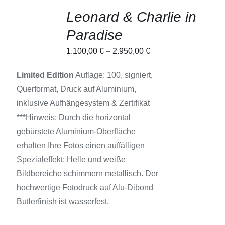
AUSFÜHRUNG
Leonard & Charlie in
WÄHLEN
DIESES
/
Paradise
PRODUKT
DETAILS
WEIST
1.100,00
€
–
2.950,00
€
MEHRERE
VARIANTEN
AUF.
Limited Edition
Auflage: 100, signiert,
DIE
Querformat, Druck auf Aluminium,
OPTIONEN
KÖNNEN
inklusive Aufhängesystem & Zertifikat
AUF
***Hinweis: Durch die horizontal
DER
PRODUKTSEITE
gebürstete Aluminium-Oberfläche
GEWÄHLT
erhalten Ihre Fotos einen auffälligen
WERDEN
Spezialeffekt: Helle und weiße
Bildbereiche schimmern metallisch. Der
hochwertige Fotodruck auf Alu-Dibond
Butlerfinish ist wasserfest.