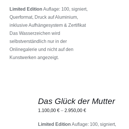
VARIANTEN
AUF.
Limited Edition
Auflage: 100, signiert,
DIE
Querformat, Druck auf Aluminium,
OPTIONEN
KÖNNEN
inklusive Aufhängesystem & Zertifikat
AUF
Das Wasserzeichen wird
DER
PRODUKTSEITE
selbstverständlich nur in der
GEWÄHLT
Onlinegalerie und nicht auf den
WERDEN
Kunstwerken angezeigt.
Das Glück der Mutter
AUSFÜHRUNG
1.100,00
€
–
2.950,00
€
WÄHLEN
DIESES
/
PRODUKT
Limited Edition
Auflage: 100, signiert,
DETAILS