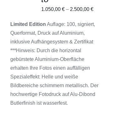
MEHRERE
VARIANTEN
1.050,00
€
–
2.500,00
€
AUF.
DIE
OPTIONEN
Limited Edition
Auflage: 100, signiert,
KÖNNEN
Querformat, Druck auf Aluminium,
AUF
DER
inklusive Aufhängesystem & Zertifikat
PRODUKTSEITE
***Hinweis: Durch die horizontal
GEWÄHLT
WERDEN
gebürstete Aluminium-Oberfläche
erhalten Ihre Fotos einen auffälligen
Spezialeffekt: Helle und weiße
Bildbereiche schimmern metallisch. Der
hochwertige Fotodruck auf Alu-Dibond
Butlerfinish ist wasserfest.