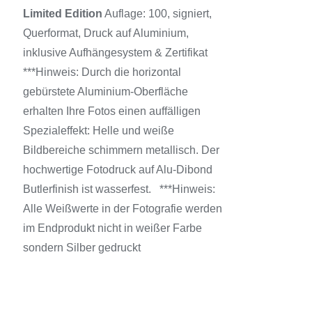
AUF.
Limited Edition
Auflage: 100, signiert,
DIE
Querformat, Druck auf Aluminium,
OPTIONEN
KÖNNEN
inklusive Aufhängesystem & Zertifikat
AUF
***Hinweis: Durch die horizontal
DER
PRODUKTSEITE
gebürstete Aluminium-Oberfläche
GEWÄHLT
erhalten Ihre Fotos einen auffälligen
WERDEN
Spezialeffekt: Helle und weiße
Bildbereiche schimmern metallisch. Der
hochwertige Fotodruck auf Alu-Dibond
Butlerfinish ist wasserfest. ***Hinweis:
Alle Weißwerte in der Fotografie werden
im Endprodukt nicht in weißer Farbe
sondern Silber gedruckt