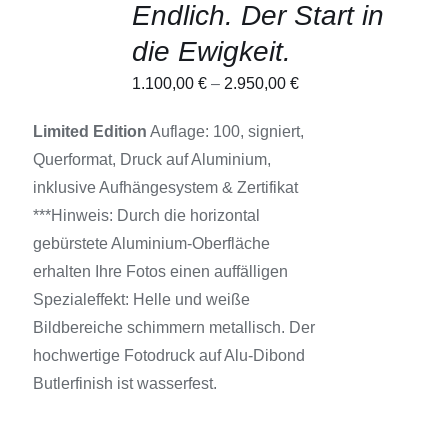
AUSFÜHRUNG
Endlich. Der Start in
WÄHLEN
DIESES
/
die Ewigkeit.
PRODUKT
DETAILS
WEIST
1.100,00
€
–
2.950,00
€
MEHRERE
VARIANTEN
AUF.
Limited Edition
Auflage: 100, signiert,
DIE
Querformat, Druck auf Aluminium,
OPTIONEN
KÖNNEN
inklusive Aufhängesystem & Zertifikat
AUF
***Hinweis: Durch die horizontal
DER
PRODUKTSEITE
gebürstete Aluminium-Oberfläche
GEWÄHLT
erhalten Ihre Fotos einen auffälligen
WERDEN
Spezialeffekt: Helle und weiße
Bildbereiche schimmern metallisch. Der
hochwertige Fotodruck auf Alu-Dibond
Butlerfinish ist wasserfest.