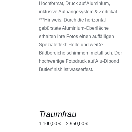
WEIST
Hochformat, Druck auf Aluminium,
MEHRERE
VARIANTEN
inklusive Aufhängesystem & Zertifikat
AUF.
***Hinweis: Durch die horizontal
DIE
OPTIONEN
gebürstete Aluminium-Oberfläche
KÖNNEN
erhalten Ihre Fotos einen auffälligen
AUF
DER
Spezialeffekt: Helle und weiße
PRODUKTSEITE
Bildbereiche schimmern metallisch. Der
GEWÄHLT
WERDEN
hochwertige Fotodruck auf Alu-Dibond
Butlerfinish ist wasserfest.
AUSFÜHRUNG
Traumfrau
WÄHLEN
DIESES
/
1.100,00
€
–
2.950,00
€
PRODUKT
DETAILS
WEIST