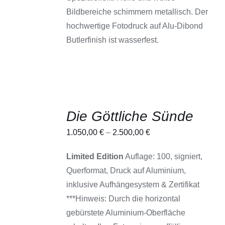
PRODUKTSEITE
Bildbereiche schimmern metallisch. Der
GEWÄHLT
WERDEN
hochwertige Fotodruck auf Alu-Dibond
Butlerfinish ist wasserfest.
AUSFÜHRUNG
Die Göttliche Sünde
WÄHLEN
DIESES
/
1.050,00
€
–
2.500,00
€
PRODUKT
DETAILS
WEIST
MEHRERE
Limited Edition
Auflage: 100, signiert,
VARIANTEN
Querformat, Druck auf Aluminium,
AUF.
DIE
inklusive Aufhängesystem & Zertifikat
OPTIONEN
***Hinweis: Durch die horizontal
KÖNNEN
AUF
gebürstete Aluminium-Oberfläche
DER