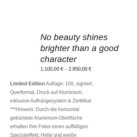
AUSFÜHRUNG
No beauty shines
WÄHLEN
DIESES
/
brighter than a good
PRODUKT
DETAILS
WEIST
character
MEHRERE
VARIANTEN
1.100,00
€
–
2.950,00
€
AUF.
DIE
OPTIONEN
Limited Edition
Auflage: 100, signiert,
KÖNNEN
Querformat, Druck auf Aluminium,
AUF
DER
inklusive Aufhängesystem & Zertifikat
PRODUKTSEITE
***Hinweis: Durch die horizontal
GEWÄHLT
WERDEN
gebürstete Aluminium-Oberfläche
erhalten Ihre Fotos einen auffälligen
Spezialeffekt: Helle und weiße