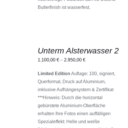
Butlerfinish ist wasserfest.
Unterm Alsterwasser 2
AUSFÜHRUNG
1.100,00
€
–
2.950,00
€
WÄHLEN
DIESES
/
PRODUKT
DETAILS
Limited Edition
Auflage: 100, signiert,
WEIST
Querformat, Druck auf Aluminium,
MEHRERE
VARIANTEN
inklusive Aufhängesystem & Zertifikat
AUF.
DIE
***Hinweis: Durch die horizontal
OPTIONEN
gebürstete Aluminium-Oberfläche
KÖNNEN
AUF
erhalten Ihre Fotos einen auffälligen
DER
Spezialeffekt: Helle und weiße
PRODUKTSEITE
GEWÄHLT