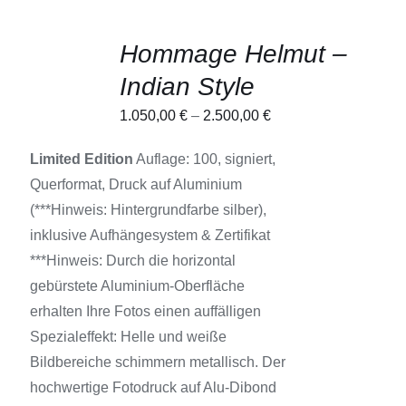
AUSFÜHRUNG
Hommage Helmut –
WÄHLEN
DIESES
/
Indian Style
PRODUKT
DETAILS
WEIST
1.050,00
€
–
2.500,00
€
MEHRERE
VARIANTEN
AUF.
Limited Edition
Auflage: 100, signiert,
DIE
Querformat, Druck auf Aluminium
OPTIONEN
KÖNNEN
(***Hinweis: Hintergrundfarbe silber),
AUF
inklusive Aufhängesystem & Zertifikat
DER
PRODUKTSEITE
***Hinweis: Durch die horizontal
GEWÄHLT
gebürstete Aluminium-Oberfläche
WERDEN
erhalten Ihre Fotos einen auffälligen
Spezialeffekt: Helle und weiße
Bildbereiche schimmern metallisch. Der
hochwertige Fotodruck auf Alu-Dibond