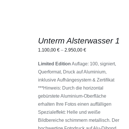
AUSFÜHRUNG
Unterm Alsterwasser 1
WÄHLEN
DIESES
/
1.100,00
€
–
2.950,00
€
PRODUKT
DETAILS
WEIST
MEHRERE
Limited Edition
Auflage: 100, signiert,
VARIANTEN
Querformat, Druck auf Aluminium,
AUF.
DIE
inklusive Aufhängesystem & Zertifikat
OPTIONEN
***Hinweis: Durch die horizontal
KÖNNEN
AUF
gebürstete Aluminium-Oberfläche
DER
erhalten Ihre Fotos einen auffälligen
PRODUKTSEITE
GEWÄHLT
Spezialeffekt: Helle und weiße
WERDEN
Bildbereiche schimmern metallisch. Der
hochwertige Fotodruck auf Alu-Dibond