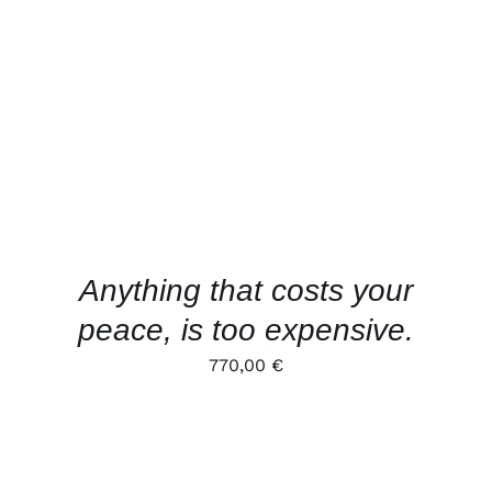
VARIANTEN
AUF.
DIE
OPTIONEN
KÖNNEN
AUF
DER
PRODUKTSEITE
GEWÄHLT
WERDEN
Anything that costs your
peace, is too expensive.
770,00
€