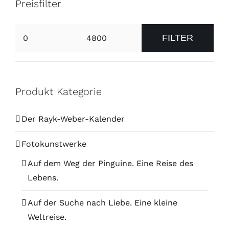
Preisfilter
FILTER
Min.
Max.
Preis
Preis
Produkt Kategorie
Der Rayk-Weber-Kalender
Fotokunstwerke
Auf dem Weg der Pinguine. Eine Reise des
Lebens.
Auf der Suche nach Liebe. Eine kleine
Weltreise.