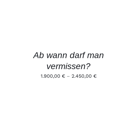
DIESES
AUSFÜHRUNG WÄHLEN
/
PRODUKT
DETAILS
WEIST
MEHRERE
VARIANTEN
AUF.
DIE
OPTIONEN
Ab wann darf man
KÖNNEN
AUF
vermissen?
DER
PRODUKTSEITE
1.900,00
€
–
2.450,00
€
GEWÄHLT
WERDEN