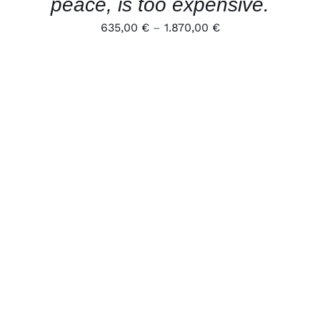
peace, is too expensive.
635,00
€
–
1.870,00
€
DIESES
AUSFÜHRUNG WÄHLEN
/
PRODUKT
DETAILS
WEIST
MEHRERE