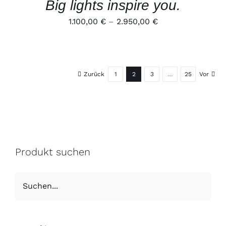
Big lights inspire you.
AUF
DER
1.100,00
€
–
2.950,00
€
PRODUKTSEITE
GEWÄHLT
WERDEN
Zurück
1
2
3
…
25
Vor
Produkt suchen