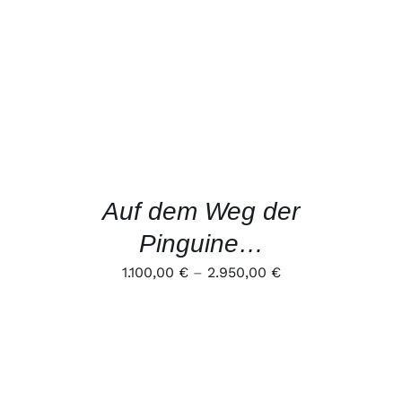
DIESES
AUSFÜHRUNG WÄHLEN
/
PRODUKT
DETAILS
WEIST
MEHRERE
VARIANTEN
AUF.
DIE
OPTIONEN
KÖNNEN
Auf dem Weg der
AUF
DER
Pinguine…
PRODUKTSEITE
GEWÄHLT
1.100,00
€
–
2.950,00
€
WERDEN