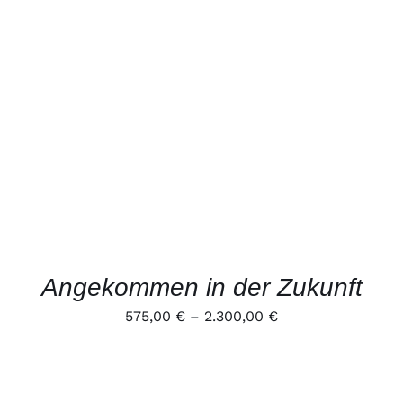
PRODUKT
DETAILS
WEIST
MEHRERE
VARIANTEN
AUF.
DIE
OPTIONEN
KÖNNEN
AUF
DER
PRODUKTSEITE
GEWÄHLT
WERDEN
Angekommen in der Zukunft
575,00
€
–
2.300,00
€