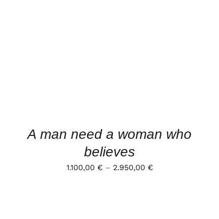
VARIANTEN
AUF.
DIE
OPTIONEN
KÖNNEN
AUF
DER
PRODUKTSEITE
GEWÄHLT
WERDEN
A man need a woman who
believes
1.100,00
€
–
2.950,00
€